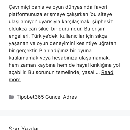
Çevrimiçi bahis ve oyun dünyasında favori
platformunuza erişmeye çalışırken ‘bu siteye
ulaşılamıyor’ uyarısıyla karşılaşmak, şüphesiz
oldukça can sıkıcı bir durumdur. Bu erişim
engelleri, Türkiye’deki kullanıcılar için sıkça
yaşanan ve oyun deneyimini kesintiye uğratan
bir gerçektir. Planladığınız bir oyuna
katılamamak veya hesabınıza ulaşamamak,
hem zaman kaybına hem de hayal kırıklığına yol
açabilir. Bu sorunun temelinde, yasal …
Read
more
Kategoriler
Tipobet365 Güncel Adres
Son Yazılar