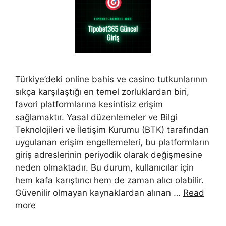
Türkiye’deki online bahis ve casino tutkunlarının
sıkça karşılaştığı en temel zorluklardan biri,
favori platformlarına kesintisiz erişim
sağlamaktır. Yasal düzenlemeler ve Bilgi
Teknolojileri ve İletişim Kurumu (BTK) tarafından
uygulanan erişim engellemeleri, bu platformların
giriş adreslerinin periyodik olarak değişmesine
neden olmaktadır. Bu durum, kullanıcılar için
hem kafa karıştırıcı hem de zaman alıcı olabilir.
Güvenilir olmayan kaynaklardan alınan …
Read
more