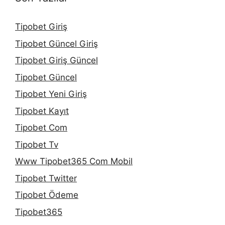
Tipobet Giriş
Tipobet Güncel Giriş
Tipobet Giriş Güncel
Tipobet Güncel
Tipobet Yeni Giriş
Tipobet Kayıt
Tipobet Com
Tipobet Tv
Www Tipobet365 Com Mobil
Tipobet Twitter
Tipobet Ödeme
Tipobet365