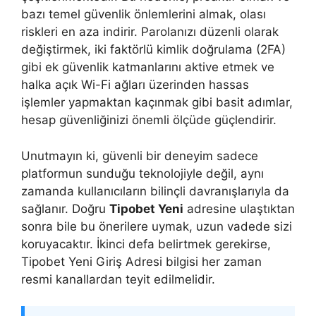
bazı temel güvenlik önlemlerini almak, olası
riskleri en aza indirir. Parolanızı düzenli olarak
değiştirmek, iki faktörlü kimlik doğrulama (2FA)
gibi ek güvenlik katmanlarını aktive etmek ve
halka açık Wi-Fi ağları üzerinden hassas
işlemler yapmaktan kaçınmak gibi basit adımlar,
hesap güvenliğinizi önemli ölçüde güçlendirir.
Unutmayın ki, güvenli bir deneyim sadece
platformun sunduğu teknolojiyle değil, aynı
zamanda kullanıcıların bilinçli davranışlarıyla da
sağlanır. Doğru
Tipobet Yeni
adresine ulaştıktan
sonra bile bu önerilere uymak, uzun vadede sizi
koruyacaktır. İkinci defa belirtmek gerekirse,
Tipobet Yeni Giriş Adresi bilgisi her zaman
resmi kanallardan teyit edilmelidir.