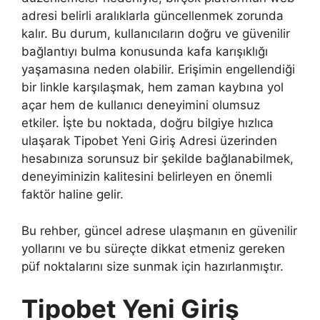
adresi belirli aralıklarla güncellenmek zorunda
kalır. Bu durum, kullanıcıların doğru ve güvenilir
bağlantıyı bulma konusunda kafa karışıklığı
yaşamasına neden olabilir. Erişimin engellendiği
bir linkle karşılaşmak, hem zaman kaybına yol
açar hem de kullanıcı deneyimini olumsuz
etkiler. İşte bu noktada, doğru bilgiye hızlıca
ulaşarak Tipobet Yeni Giriş Adresi üzerinden
hesabınıza sorunsuz bir şekilde bağlanabilmek,
deneyiminizin kalitesini belirleyen en önemli
faktör haline gelir.
Bu rehber, güncel adrese ulaşmanın en güvenilir
yollarını ve bu süreçte dikkat etmeniz gereken
püf noktalarını size sunmak için hazırlanmıştır.
Tipobet Yeni Giriş