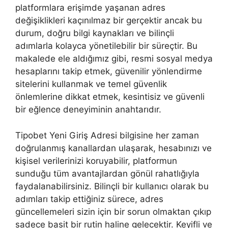
platformlara erişimde yaşanan adres
değişiklikleri kaçınılmaz bir gerçektir ancak bu
durum, doğru bilgi kaynakları ve bilinçli
adımlarla kolayca yönetilebilir bir süreçtir. Bu
makalede ele aldığımız gibi, resmi sosyal medya
hesaplarını takip etmek, güvenilir yönlendirme
sitelerini kullanmak ve temel güvenlik
önlemlerine dikkat etmek, kesintisiz ve güvenli
bir eğlence deneyiminin anahtarıdır.
Tipobet Yeni Giriş Adresi bilgisine her zaman
doğrulanmış kanallardan ulaşarak, hesabınızı ve
kişisel verilerinizi koruyabilir, platformun
sunduğu tüm avantajlardan gönül rahatlığıyla
faydalanabilirsiniz. Bilinçli bir kullanıcı olarak bu
adımları takip ettiğiniz sürece, adres
güncellemeleri sizin için bir sorun olmaktan çıkıp
sadece basit bir rutin haline gelecektir. Keyifli ve