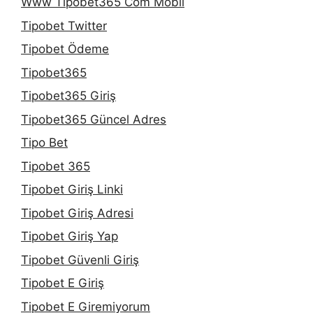
Www Tipobet365 Com Mobil
Tipobet Twitter
Tipobet Ödeme
Tipobet365
Tipobet365 Giriş
Tipobet365 Güncel Adres
Tipo Bet
Tipobet 365
Tipobet Giriş Linki
Tipobet Giriş Adresi
Tipobet Giriş Yap
Tipobet Güvenli Giriş
Tipobet E Giriş
Tipobet E Giremiyorum