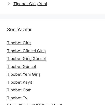
Tipobet Giriş Yeni
Son Yazılar
Tipobet Giriş
Tipobet Güncel Giriş
Tipobet Giriş Güncel
Tipobet Güncel
Tipobet Yeni Giriş
Tipobet Kayıt
Tipobet Com
Tipobet Tv