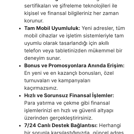
sertifikaları ve şifreleme teknolojileri ile
kişisel ve finansal bilgileriniz her zaman
korunur.
Tam Mobil Uyumluluk:
Yeni adresler, tüm
mobil cihazlar ve işletim sistemleriyle tam
uyumlu olarak tasarlandığı için akıllı
telefon veya tabletinizden mükemmel bir
deneyim sunar.
Bonus ve Promosyonlara Anında Erişim:
En yeni ve en kazançlı bonusları, özel
turnuvaları ve kampanyaları
kaçırmazsınız.
Hızlı ve Sorunsuz Finansal İşlemler:
Para yatırma ve çekme gibi finansal
işlemlerinizi en hızlı ve güvenli altyapı
üzerinden gerçekleştirirsiniz.
7/24 Canlı Destek Bağlantısı:
Herhangi
bir sorunla karşılaştığınızda, güncel adres