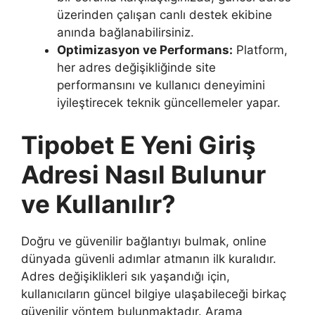
üzerinden çalışan canlı destek ekibine
anında bağlanabilirsiniz.
Optimizasyon ve Performans:
Platform,
her adres değişikliğinde site
performansını ve kullanıcı deneyimini
iyileştirecek teknik güncellemeler yapar.
Tipobet E Yeni Giriş
Adresi Nasıl Bulunur
ve Kullanılır?
Doğru ve güvenilir bağlantıyı bulmak, online
dünyada güvenli adımlar atmanın ilk kuralıdır.
Adres değişiklikleri sık yaşandığı için,
kullanıcıların güncel bilgiye ulaşabileceği birkaç
güvenilir yöntem bulunmaktadır. Arama