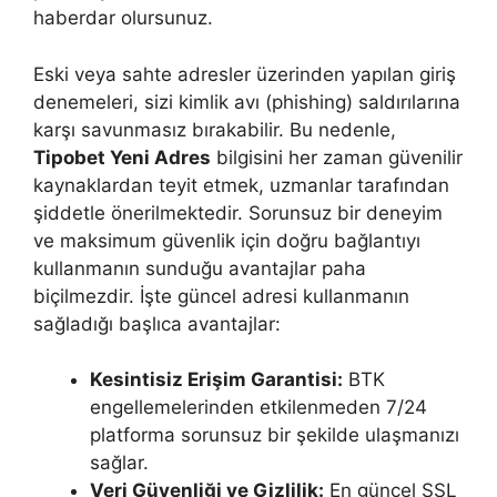
haberdar olursunuz.
Eski veya sahte adresler üzerinden yapılan giriş
denemeleri, sizi kimlik avı (phishing) saldırılarına
karşı savunmasız bırakabilir. Bu nedenle,
Tipobet Yeni Adres
bilgisini her zaman güvenilir
kaynaklardan teyit etmek, uzmanlar tarafından
şiddetle önerilmektedir. Sorunsuz bir deneyim
ve maksimum güvenlik için doğru bağlantıyı
kullanmanın sunduğu avantajlar paha
biçilmezdir. İşte güncel adresi kullanmanın
sağladığı başlıca avantajlar:
Kesintisiz Erişim Garantisi:
BTK
engellemelerinden etkilenmeden 7/24
platforma sorunsuz bir şekilde ulaşmanızı
sağlar.
Veri Güvenliği ve Gizlilik:
En güncel SSL