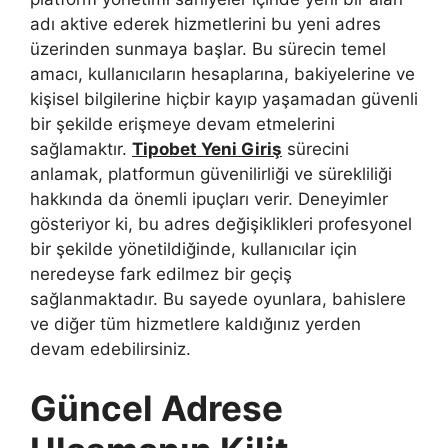
adı aktive ederek hizmetlerini bu yeni adres
üzerinden sunmaya başlar. Bu sürecin temel
amacı, kullanıcıların hesaplarına, bakiyelerine ve
kişisel bilgilerine hiçbir kayıp yaşamadan güvenli
bir şekilde erişmeye devam etmelerini
sağlamaktır.
Tipobet Yeni Giriş
sürecini
anlamak, platformun güvenilirliği ve sürekliliği
hakkında da önemli ipuçları verir. Deneyimler
gösteriyor ki, bu adres değişiklikleri profesyonel
bir şekilde yönetildiğinde, kullanıcılar için
neredeyse fark edilmez bir geçiş
sağlanmaktadır. Bu sayede oyunlara, bahislere
ve diğer tüm hizmetlere kaldığınız yerden
devam edebilirsiniz.
Güncel Adrese