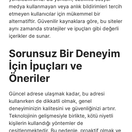
medya kullanmayan veya anlık bildirimleri tercih
etmeyen kullanıcılar için mükemmel bir
alternatiftir. Güvenilir kaynaklara göre, bu siteler
aynı zamanda stratejiler ve ipuçları gibi değerli
içerikler de sunar.
Sorunsuz Bir Deneyim
İçin İpuçları ve
Öneriler
Güncel adrese ulaşmak kadar, bu adresi
kullanırken de dikkatli olmak, genel
deneyiminizin kalitesini ve güvenliğinizi artırır.
Teknolojinin gelişmesiyle birlikte, kötü niyetli
kişilerin kullandığı yöntemler de
çeşitlenmektedir. Bu nedenle, proaktif olmak ve