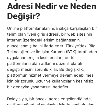
Adresi Nedir ve Neden
Değişir?
Online platformlar alanında sıkça karşılaşılan bir
terim olan “yeni giriş adresi”, bir web sitesinin
internet üzerindeki erişim bağlantısının
güncellenmiş halini ifade eder. Türkiye’deki Bilgi
Teknolojileri ve İletişim Kurumu (BTK) tarafından
uygulanan erişim kısıtlamaları, bu tür
platformların alan adlarını düzenli olarak
değiştirmesini zorunlu kılar. Bu değişiklik,
platformun hizmet vermeye devam edebilmesi
için bir zorunluluktur ve kullanıcıların kesintisiz
bir deneyim yaşamasını hedefler.
Dolayısıyla, bir önceki adres engellendiğinde,
platform yönetimi saniyeler içinde yeni bir alan