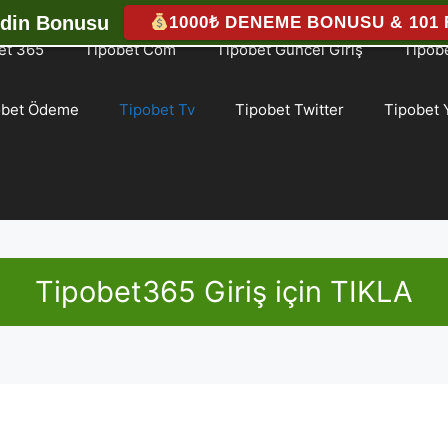
ldin Bonusu
1000₺ DENEME BONUSU & 101 F
et 365
Tipobet Com
Tipobet Güncel Giriş
Tipobe
obet Ödeme
Tipobet Tv
Tipobet Twitter
Tipobet Y
Tipobet365 Giriş için TIKLA