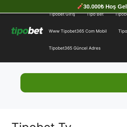
İçeriğe
30.000₺ Hoş Ge
atla
Tipobet Giriş
Tipo Bet
Tipob
Www Tipobet365 Com Mobil
Tip
Tipobet365 Güncel Adres