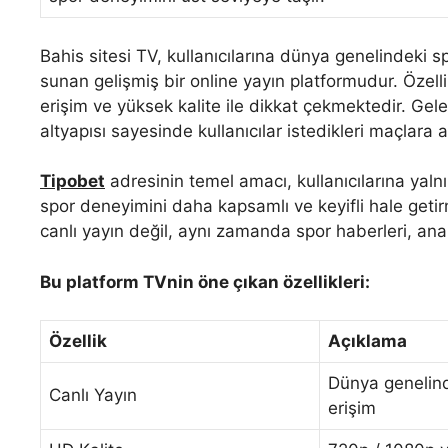
Bahis sitesi TV, kullanıcılarına dünya genelindeki 
sunan gelişmiş bir online yayın platformudur. Özelli
erişim ve yüksek kalite ile dikkat çekmektedir. Gele
altyapısı sayesinde kullanıcılar istedikleri maçlara a
Tipobet
adresinin temel amacı, kullanıcılarına ya
spor deneyimini daha kapsamlı ve keyifli hale getir
canlı yayın değil, aynı zamanda spor haberleri, anali
Bu platform TVnin öne çıkan özellikleri:
Özellik
Açıklama
Dünya genelind
Canlı Yayın
erişim