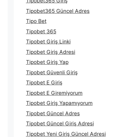
Tipobet365 Giriş
Tipobet365 Güncel Adres
Tipo Bet
Tipobet 365
Tipobet Giriş Linki
Tipobet Giriş Adresi
Tipobet Giriş Yap
Tipobet Güvenli Giriş
Tipobet E Giriş
Tipobet E Giremiyorum
Tipobet Giriş Yapamıyorum
Tipobet Güncel Adres
Tipobet Güncel Giriş Adresi
Tipobet Yeni Giriş Güncel Adresi