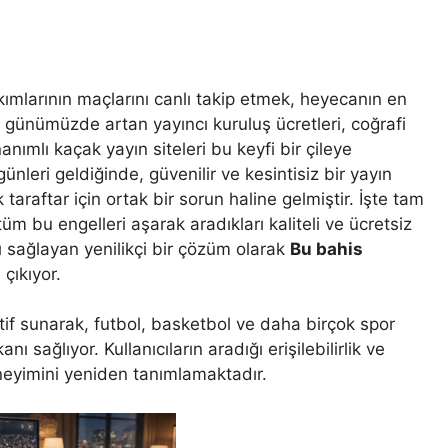
akımlarının maçlarını canlı takip etmek, heyecanın en
 günümüzde artan yayıncı kuruluş ücretleri, coğrafi
nanımlı kaçak yayın siteleri bu keyfi bir çileye
nleri geldiğinde, güvenilir ve kesintisiz bir yayın
taraftar için ortak bir sorun haline gelmiştir. İşte tam
üm bu engelleri aşarak aradıkları kaliteli ve ücretsiz
ı sağlayan yenilikçi bir çözüm olarak
Bu bahis
çıkıyor.
atif sunarak, futbol, basketbol ve daha birçok spor
ı sağlıyor. Kullanıcıların aradığı erişilebilirlik ve
eneyimini yeniden tanımlamaktadır.