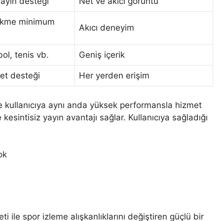
ayın desteği
Net ve akıcı görüntü
ikme minimum
Akıcı deneyim
ol, tenis vb.
Geniş içerik
let desteği
Her yerden erişim
ce kullanıcıya aynı anda yüksek performansla hizmet
 kesintisiz yayın avantajı sağlar.
Kullanıcıya sağladığı
ok
i ile spor izleme alışkanlıklarını değiştiren güçlü bir