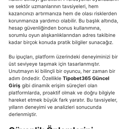
ve sektör uzmanlarının tavsiyeleri, hem
kazancınızı artırmanıza hem de olası risklerden
korunmanıza yardımcı olabilir. Bu başlık altında,
hesap güvenliğinden bonus kullanımına,
sorumlu oyun alışkanlıklarından adres takibine
kadar birçok konuda pratik bilgiler sunacağız.
Bu ipuçları, platform üzerindeki deneyiminizi bir
üst seviyeye taşımak için tasarlanmıştır.
Unutmayın ki bilinçli bir oyuncu, her zaman bir
adım öndedir. Özellikle
Tipobet365 Güncel
Giriş
gibi dinamik erişim süreçleri olan
platformlarda, proaktif olmak ve doğru bilgiyle
hareket etmek büyük fark yaratır. Bu tavsiyeler,
yılların deneyimi ve analizleri sonucunda
derlenmiştir.