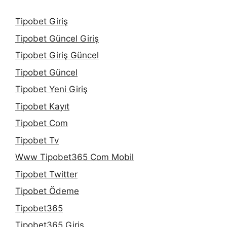
Tipobet Giriş
Tipobet Güncel Giriş
Tipobet Giriş Güncel
Tipobet Güncel
Tipobet Yeni Giriş
Tipobet Kayıt
Tipobet Com
Tipobet Tv
Www Tipobet365 Com Mobil
Tipobet Twitter
Tipobet Ödeme
Tipobet365
Tipobet365 Giriş