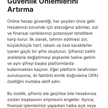
Güvenlik Önlemlerini
Artırma
Online hesap güvenliği, her şeyden önce gelir.
Hesabınızı korumak için atacağınız adımlar, sizi
ve finansal varlıklarınızı potansiyel tehditlere
karşı korur. İlk olarak, tahmin edilmesi zor,
büyük/küçük harf, rakam ve özel karakterler
içeren güçlü bir şifre oluşturun. Şifrenizi belirli
aralıklarla değiştirmeyi alışkanlık haline getirin
ve aynı şifreyi başka platformlarda
kullanmaktan kaçının. Eğer platform tarafından
sunuluyorsa, iki faktörlü kimlik doğrulama (2FA)
özelliğini mutlaka aktif edin.
Bu özellik, şifreniz ele geçirilse bile hesabınıza
sizden başkasının erişmesini engeller. Ayrıca,
finansal işlemlerinizi yaparken halka açık veya