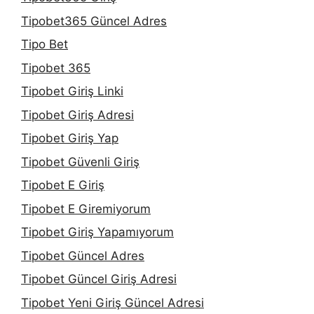
Tipobet365 Güncel Adres
Tipo Bet
Tipobet 365
Tipobet Giriş Linki
Tipobet Giriş Adresi
Tipobet Giriş Yap
Tipobet Güvenli Giriş
Tipobet E Giriş
Tipobet E Giremiyorum
Tipobet Giriş Yapamıyorum
Tipobet Güncel Adres
Tipobet Güncel Giriş Adresi
Tipobet Yeni Giriş Güncel Adresi