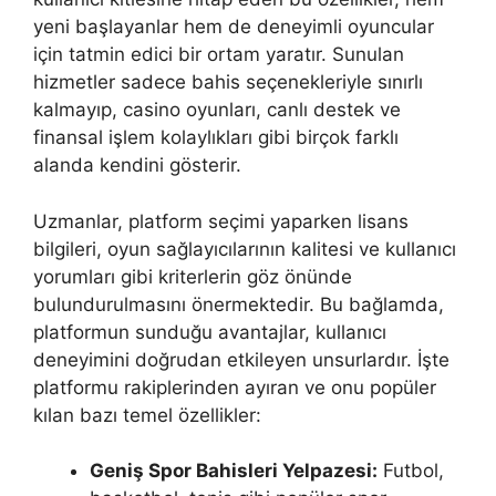
yeni başlayanlar hem de deneyimli oyuncular
için tatmin edici bir ortam yaratır. Sunulan
hizmetler sadece bahis seçenekleriyle sınırlı
kalmayıp, casino oyunları, canlı destek ve
finansal işlem kolaylıkları gibi birçok farklı
alanda kendini gösterir.
Uzmanlar, platform seçimi yaparken lisans
bilgileri, oyun sağlayıcılarının kalitesi ve kullanıcı
yorumları gibi kriterlerin göz önünde
bulundurulmasını önermektedir. Bu bağlamda,
platformun sunduğu avantajlar, kullanıcı
deneyimini doğrudan etkileyen unsurlardır. İşte
platformu rakiplerinden ayıran ve onu popüler
kılan bazı temel özellikler:
Geniş Spor Bahisleri Yelpazesi:
Futbol,