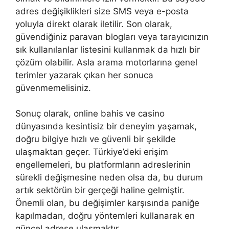
adres değişiklikleri size SMS veya e-posta
yoluyla direkt olarak iletilir. Son olarak,
güvendiğiniz paravan blogları veya tarayıcınızın
sık kullanılanlar listesini kullanmak da hızlı bir
çözüm olabilir. Asla arama motorlarına genel
terimler yazarak çıkan her sonuca
güvenmemelisiniz.
Sonuç olarak, online bahis ve casino
dünyasında kesintisiz bir deneyim yaşamak,
doğru bilgiye hızlı ve güvenli bir şekilde
ulaşmaktan geçer. Türkiye’deki erişim
engellemeleri, bu platformların adreslerinin
sürekli değişmesine neden olsa da, bu durum
artık sektörün bir gerçeği haline gelmiştir.
Önemli olan, bu değişimler karşısında paniğe
kapılmadan, doğru yöntemleri kullanarak en
güncel adrese ulaşmaktır.