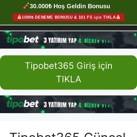
İçeriğe
30.000₺ Hoş Geldin Bonusu
atla
Menü
1000₺ DENEME BONUSU & 101 FS için TIKLA
Tipobet365 Giriş için
TIKLA