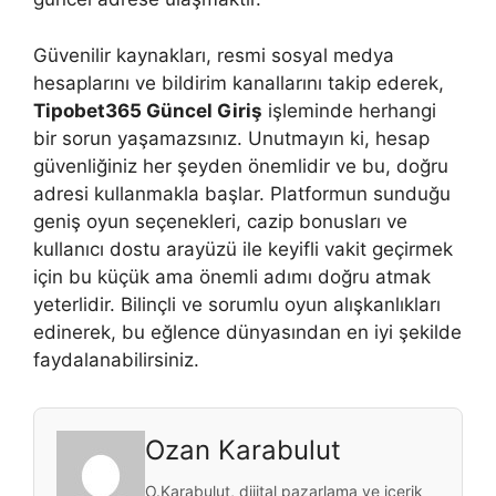
Güvenilir kaynakları, resmi sosyal medya
hesaplarını ve bildirim kanallarını takip ederek,
Tipobet365 Güncel Giriş
işleminde herhangi
bir sorun yaşamazsınız. Unutmayın ki, hesap
güvenliğiniz her şeyden önemlidir ve bu, doğru
adresi kullanmakla başlar. Platformun sunduğu
geniş oyun seçenekleri, cazip bonusları ve
kullanıcı dostu arayüzü ile keyifli vakit geçirmek
için bu küçük ama önemli adımı doğru atmak
yeterlidir. Bilinçli ve sorumlu oyun alışkanlıkları
edinerek, bu eğlence dünyasından en iyi şekilde
faydalanabilirsiniz.
Ozan Karabulut
O.Karabulut, dijital pazarlama ve içerik