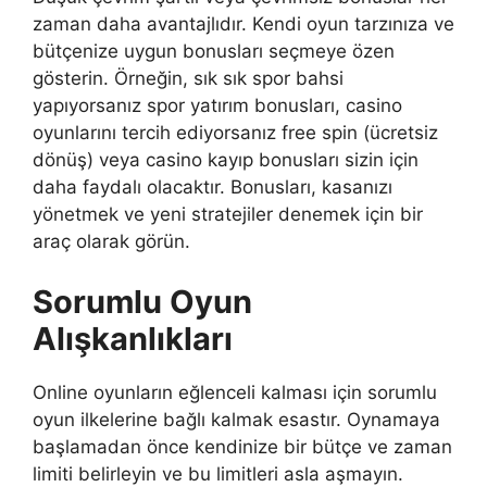
zaman daha avantajlıdır. Kendi oyun tarzınıza ve
bütçenize uygun bonusları seçmeye özen
gösterin. Örneğin, sık sık spor bahsi
yapıyorsanız spor yatırım bonusları, casino
oyunlarını tercih ediyorsanız free spin (ücretsiz
dönüş) veya casino kayıp bonusları sizin için
daha faydalı olacaktır. Bonusları, kasanızı
yönetmek ve yeni stratejiler denemek için bir
araç olarak görün.
Sorumlu Oyun
Alışkanlıkları
Online oyunların eğlenceli kalması için sorumlu
oyun ilkelerine bağlı kalmak esastır. Oynamaya
başlamadan önce kendinize bir bütçe ve zaman
limiti belirleyin ve bu limitleri asla aşmayın.