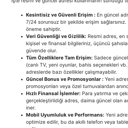
İşte resmi ve güncel adresi kullanmanın sunduğu t
Kesintisiz ve Güvenli Erişim :
En güncel adr
7/24 sorunsuz bir şekilde erişim sağlarsınız. B
öneme sahiptir.
Veri Güvenliği ve Gizlilik:
Resmi adres, en s
kişisel ve finansal bilgileriniz, üçüncü şahı
güvende olur.
Tüm Özelliklere Tam Erişim:
Sadece güncel 
(canlı TV, yeni oyunlar, bahis seçenekleri vb.)
adreslerde bazı özellikler çalışmayabilir.
Güncel Bonus ve Promosyonlar :
Yeni adresl
promosyonları veya özel turnuvalardan anında
Hızlı Finansal İşlemler:
Para yatırma ve çekm
gerçekleştirildiği adres, daima güncel olan a
iner.
Mobil Uyumluluk ve Performans:
Yeni adres
optimize edilir, bu da akıllı telefon veya ta