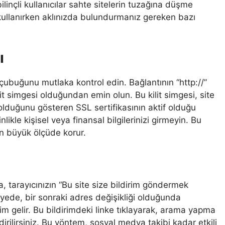
ilinçli kullanıcılar sahte sitelerin tuzağına düşme
mu kullanırken aklınızda bulundurmanız gereken bazı
ı
s çubuğunu mutlaka kontrol edin. Bağlantının “http://”
lit simgesi olduğundan emin olun. Bu kilit simgesi, site
i olduğunu gösteren SSL sertifikasının aktif olduğu
likle kişisel veya finansal bilgilerinizi girmeyin. Bu
dan büyük ölçüde korur.
, tarayıcınızın “Bu site size bildirim göndermek
 sayede, bir sonraki adres değişikliği olduğunda
im gelir. Bu bildirimdeki linke tıklayarak, arama yapma
lirsiniz. Bu yöntem, sosyal medya takibi kadar etkili