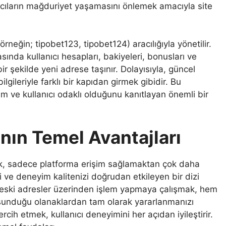
cıların mağduriyet yaşamasını önlemek amacıyla site
örneğin; tipobet123, tipobet124) aracılığıyla yönetilir.
asında kullanıcı hesapları, bakiyeleri, bonusları ve
ir şekilde yeni adrese taşınır. Dolayısıyla, güncel
gileriyle farklı bir kapıdan girmek gibidir. Bu
am ve kullanıcı odaklı olduğunu kanıtlayan önemli bir
nın Temel Avantajları
ak, sadece platforma erişim sağlamaktan çok daha
i ve deneyim kalitenizi doğrudan etkileyen bir dizi
a eski adresler üzerinden işlem yapmaya çalışmak, hem
n sunduğu olanaklardan tam olarak yararlanmanızı
rcih etmek, kullanıcı deneyimini her açıdan iyileştirir.