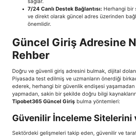
sağlar.
7/24 Canlı Destek Bağlantısı:
Herhangi bir s
ve direkt olarak güncel adres üzerinden bağla
önemlidir.
Güncel Giriş Adresine N
Rehber
Doğru ve güvenli giriş adresini bulmak, dijital dolan
Piyasada test edilmiş ve uzmanların önerdiği birka
ederek, herhangi bir güvenlik endişesi yaşamadan h
yapmadan, sakin bir şekilde doğru bilgi kaynakları
Tipobet365 Güncel Giriş
bulma yöntemleri:
Güvenilir İnceleme Sitelerin
Sektördeki gelişmeleri takip eden, güvenilir ve tara