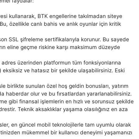
emel faydalar:
esi kullanarak, BTK engellerine takılmadan siteye
u, özellikle canlı bahis ve anlık oyunlar için kritik
on SSL şifreleme sertifikalarıyla korunur. Bu sayede
sların eline geçme riskine karşı maksimum düzeyde
adres üzerinden platformun tüm fonksiyonlarına
 eksiksiz ve hatasız bir şekilde ulaşabilirsiniz. Eski
e birlikte sunulan özel hoş geldin bonusları, yatırım
 haberdar olur ve bu fırsatlardan yararlanabilirsiniz.
e gibi finansal işlemlerin en hızlı ve sorunsuz şekilde
drestir. Teknik aksaklıklar yaşama olasılığınız en aza
ler, en güncel mobil teknolojilerle tam uyumlu olarak
bletinizden mükemmel bir kullanıcı deneyimi yaşamanızı