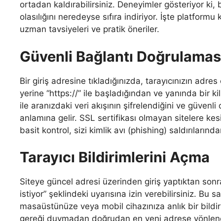
ortadan kaldırabilirsiniz. Deneyimler gösteriyor ki, b
olasılığını neredeyse sıfıra indiriyor. İşte platfor
uzman tavsiyeleri ve pratik öneriler.
Güvenli Bağlantı Doğrulamas
Bir giriş adresine tıkladığınızda, tarayıcınızın adre
yerine “https://” ile başladığından ve yanında bir ki
ile aranızdaki veri akışının şifrelendiğini ve güvenl
anlamına gelir. SSL sertifikası olmayan sitelere kesin
basit kontrol, sizi kimlik avı (phishing) saldırıların
Tarayıcı Bildirimlerini Açma
Siteye güncel adresi üzerinden giriş yaptıktan sonra
istiyor” şeklindeki uyarısına izin verebilirsiniz. Bu
masaüstünüze veya mobil cihazınıza anlık bir bildir
gereği duymadan doğrudan en yeni adrese yönlendiri