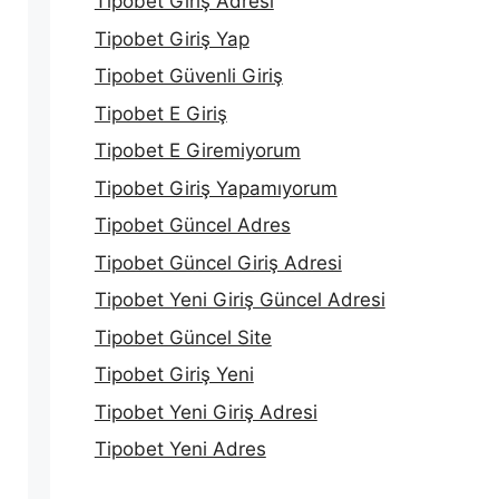
Tipobet Giriş Adresi
Tipobet Giriş Yap
Tipobet Güvenli Giriş
Tipobet E Giriş
Tipobet E Giremiyorum
Tipobet Giriş Yapamıyorum
Tipobet Güncel Adres
Tipobet Güncel Giriş Adresi
Tipobet Yeni Giriş Güncel Adresi
Tipobet Güncel Site
Tipobet Giriş Yeni
Tipobet Yeni Giriş Adresi
Tipobet Yeni Adres