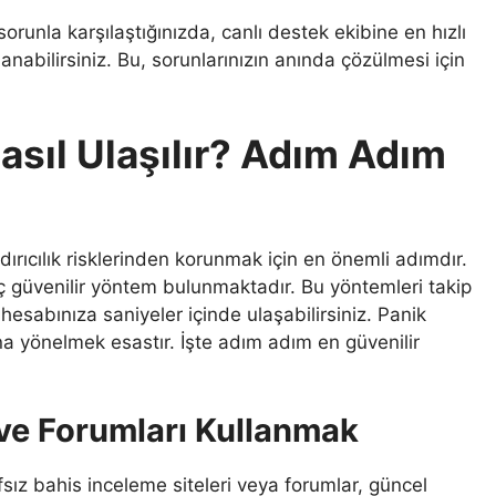
orunla karşılaştığınızda, canlı destek ekibine en hızlı
nabilirsiniz. Bu, sorunlarınızın anında çözülmesi için
asıl Ulaşılır? Adım Adım
dırıcılık risklerinden korunmak için en önemli adımdır.
ç güvenilir yöntem bulunmaktadır. Bu yöntemleri takip
esabınıza saniyeler içinde ulaşabilirsiniz. Panik
na yönelmek esastır. İşte adım adım en güvenilir
i ve Forumları Kullanmak
fsız bahis inceleme siteleri veya forumlar, güncel