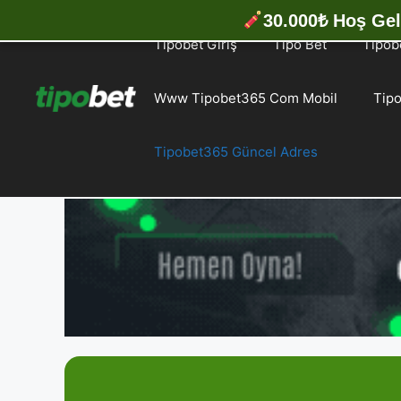
İçeriğe
30.000₺ Hoş Ge
atla
Tipobet Giriş
Tipo Bet
Tipob
Www Tipobet365 Com Mobil
Tip
Tipobet365 Güncel Adres