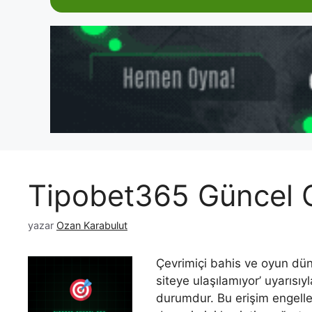
Tipobet365 Güncel G
yazar
Ozan Karabulut
Çevrimiçi bahis ve oyun dün
siteye ulaşılamıyor’ uyarısıy
durumdur. Bu erişim engeller