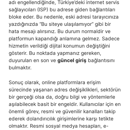
adı engellendiğinde, Türkiye’deki internet servis
sağlayıcıları (ISP) bu adrese giden bağlantıları
bloke eder. Bu nedenle, eski adresi tarayıcınıza
yazdığınızda “Bu siteye ulaşılamıyor” gibi bir
hata mesajı alırsınız. Bu durum normaldir ve
platformun kapandığı anlamına gelmez. Sadece
hizmetin verildiği dijital konumun değiştiğini
gösterir. Bu noktada yapmanız gereken,
duyurulan en son ve
güncel giriş
bağlantısını
bulmaktır.
Sonuç olarak, online platformlara erişim
sürecinde yaşanan adres değişiklikleri, sektörün
bir gerçeği olsa da, doğru bilgi ve yöntemlerle
aşılabilecek basit bir engeldir. Kullanıcılar için en
önemli görev, resmi ve güvenilir kanalları takip
ederek dolandırıcılık girişimlerine karşı tetikte
olmaktır. Resmi sosyal medya hesapları, e-