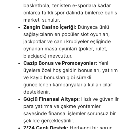
basketbola, tenisten e-sporlara kadar
onlarca farklı spor dalında binlerce bahis
marketi sunulur.
Zengin Casino İçeriği:
Dünyaca ünlü
sağlayıcıların en popüler slot oyunları,
jackpotlar ve canlı krupiyeler eşliğinde
oynanan masa oyunları (poker, rulet,
blackjack) mevcuttur.
Cazip Bonus ve Promosyonlar:
Yeni
üyelere özel hoş geldin bonusları, yatırım
ve kayıp bonusları gibi sürekli
güncellenen kampanyalarla kullanıcılar
desteklenir.
Güçlü Finansal Altyapı:
Hızlı ve güvenilir
para yatırma ve çekme yöntemleri
sayesinde finansal işlemler sorunsuz bir
şekilde gerçekleştirilir.
7/24 Canlı Destek:
Herhangi bir sorun