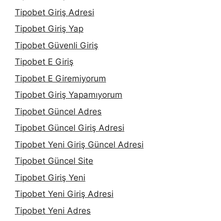
Tipobet Giriş Adresi
Tipobet Giriş Yap
Tipobet Güvenli Giriş
Tipobet E Giriş
Tipobet E Giremiyorum
Tipobet Giriş Yapamıyorum
Tipobet Güncel Adres
Tipobet Güncel Giriş Adresi
Tipobet Yeni Giriş Güncel Adresi
Tipobet Güncel Site
Tipobet Giriş Yeni
Tipobet Yeni Giriş Adresi
Tipobet Yeni Adres