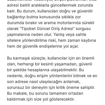
adresi belirli aralıklarla güncellenmek zorunda
kalır. Bu durum, kullanıcıları doğru ve güvenilir
bağlantıyı bulma konusunda sıklıkla zor
durumda bırakır ve arama motorlarında sürekli
olarak “Tipobet Güncel Giriş Adresi” sorgusu
yapmalarına neden olur. Yanlış veya sahte
sitelere yönlendirilme riski, hem zaman kaybına
hem de güvenlik endişelerine yol açar.
Bu karmaşık süreçte, kullanıcılar için en önemli
olan, herhangi bir kesinti yaşamadan, güvenli
bir şekilde hesaplarına ulaşabilmektir. Bu
nedenle, doğru erişim yöntemlerini bilmek ve en
son adrese nasıl ulaşılacağını anlamak,
sorunsuz bir deneyim için kritik öneme sahiptir.
Bu makale, bu sorunu tamamen ortadan
kaldırmak için size yol gösterecektir.