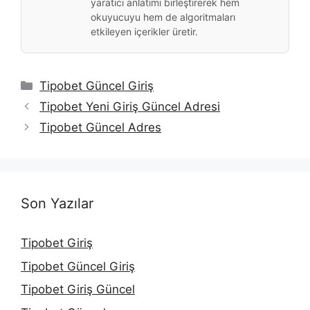
yaratıcı anlatımı birleştirerek hem
okuyucuyu hem de algoritmaları
etkileyen içerikler üretir.
Kategoriler
Tipobet Güncel Giriş
Tipobet Yeni Giriş Güncel Adresi
Tipobet Güncel Adres
Son Yazılar
Tipobet Giriş
Tipobet Güncel Giriş
Tipobet Giriş Güncel