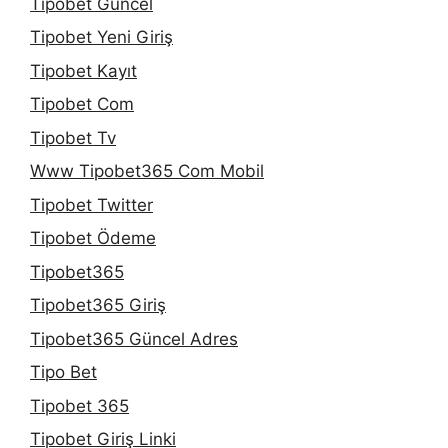
Tipobet Güncel
Tipobet Yeni Giriş
Tipobet Kayıt
Tipobet Com
Tipobet Tv
Www Tipobet365 Com Mobil
Tipobet Twitter
Tipobet Ödeme
Tipobet365
Tipobet365 Giriş
Tipobet365 Güncel Adres
Tipo Bet
Tipobet 365
Tipobet Giriş Linki