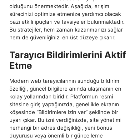
olduğunu önermektedir. Aşağıda, erişim
sürecinizi optimize etmenize yardımcı olacak
bazı etkili ipuçları ve tavsiyeler bulunmaktadır.
Bu stratejiler, hem zaman kazanmanızı sağlar
hem de güvenliğinizi en üst düzeye çıkarır.
Tarayıcı Bildirimlerini Aktif
Etme
Modern web tarayıcılarının sunduğu bildirim
özelliği, güncel bilgilere anında ulaşmanın en
kolay yollarından biridir. Platformun resmi
sitesine giriş yaptığınızda, genellikle ekranın
köşesinde “Bildirimlere izin ver” şeklinde bir
uyarı çıkar. Bu izni verdiğinizde, site yönetimi
herhangi bir adres değişikliği, yeni bonus
duyurusu veya önemli bir güncelleme