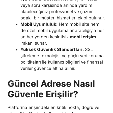
veya soru karşısında anında yardım
alabileceğiniz profesyonel ve çözüm
odaklı bir müşteri hizmetleri ekibi bulunur.
Mobil Uyumluluk:
Hem mobil site hem
de özel mobil uygulamalar aracılığıyla her
an her yerden kesintisiz
mobil erişim
imkanı sunar.
Yüksek Güvenlik Standartları:
SSL
şifreleme teknolojisi ve güçlü veri koruma
politikaları ile kullanıcı bilgileri ve finansal
veriler güvence altına alınır.
Güncel Adrese Nasıl
Güvenle Erişilir?
Platforma erişimdeki en kritik nokta, doğru ve