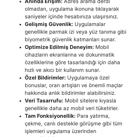
Anında Erişim:
Adres arama derdi
olmadan, uygulama ikonuna tıklayarak
saniyeler içinde hesabınıza ulaşırsınız.
Gelişmiş Güvenlik:
Uygulamalar
genellikle parmak izi veya yüz tanıma gibi
biyometrik güvenlik katmanları sunar.
Optimize Edilmiş Deneyim:
Mobil
cihazların ekranlarına ve dokunmatik
özelliklerine göre tasarlandığı için daha
hızlı ve akıcı bir kullanım sunar.
Özel Bildirimler:
Uygulamaya özel
bonuslar, oran artışları ve önemli maçlar
hakkında anlık bildirimler alabilirsiniz.
Veri Tasarrufu:
Mobil sitelere kıyasla
genellikle daha az mobil veri tüketirler.
Tam Fonksiyonellik:
Para yatırma,
çekme, canlı destekle görüşme gibi tüm
işlemleri uygulama üzerinden