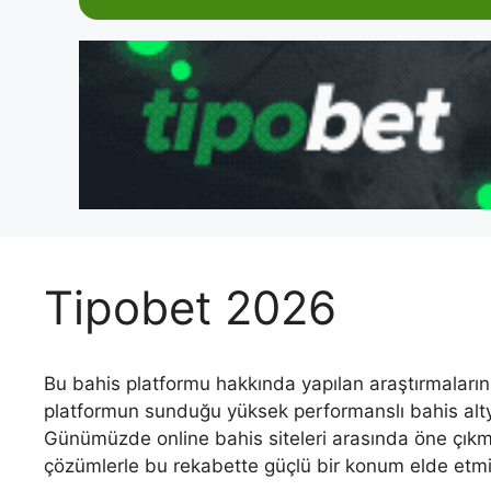
Tipobet 2026
Bu bahis platformu hakkında yapılan araştırmaların 
platformun sunduğu yüksek performanslı bahis altyap
Günümüzde online bahis siteleri arasında öne çıkma
çözümlerle bu rekabette güçlü bir konum elde etmiş