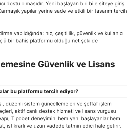
cı dostu olmasıdır. Yeni başlayan biri bile siteye giriş
armaşık yapılar yerine sade ve etkili bir tasarım tercih
me yapıldığında; hız, çeşitlilik, güvenlik ve kullanıcı
lü bir bahis platformu olduğu net şekilde
nlemesine Güvenlik ve Lisans
cılar bu platformu tercih ediyor?
ı, düzenli sistem güncellemeleri ve şeffaf işlem
reçleri, aktif canlı destek hizmeti ve lisans vurgusu
yapı, Tipobet deneyimini hem yeni başlayanlar hem
, istikrarlı ve uzun vadede tatmin edici hale getirir.