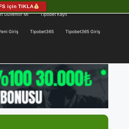
S için TIKLA
t Güvenilir Mi
Tipobet Kayıt
eni Giriş
Tipobet365
Tipobet365 Giriş