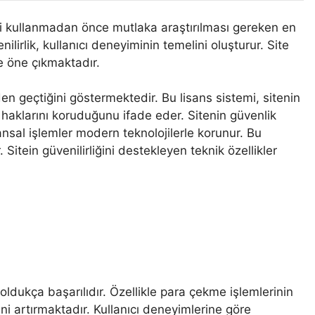
eyi kullanmadan önce mutlaka araştırılması gereken en
lirlik, kullanıcı deneyiminin temelini oluşturur. Site
e öne çıkmaktadır.
den geçtiğini göstermektedir. Bu lisans sistemi, sitenin
ıcı haklarını koruduğunu ifade eder. Sitenin güvenlik
inansal işlemler modern teknolojilerle korunur. Bu
. Sitein güvenilirliğini destekleyen teknik özellikler
 oldukça başarılıdır. Özellikle para çekme işlemlerinin
ini artırmaktadır. Kullanıcı deneyimlerine göre