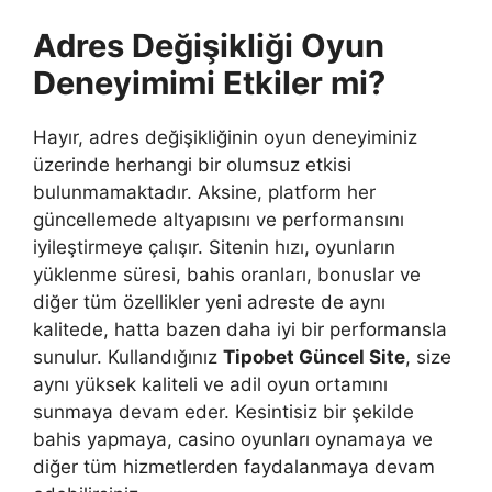
Adres Değişikliği Oyun
Deneyimimi Etkiler mi?
Hayır, adres değişikliğinin oyun deneyiminiz
üzerinde herhangi bir olumsuz etkisi
bulunmamaktadır. Aksine, platform her
güncellemede altyapısını ve performansını
iyileştirmeye çalışır. Sitenin hızı, oyunların
yüklenme süresi, bahis oranları, bonuslar ve
diğer tüm özellikler yeni adreste de aynı
kalitede, hatta bazen daha iyi bir performansla
sunulur. Kullandığınız
Tipobet Güncel Site
, size
aynı yüksek kaliteli ve adil oyun ortamını
sunmaya devam eder. Kesintisiz bir şekilde
bahis yapmaya, casino oyunları oynamaya ve
diğer tüm hizmetlerden faydalanmaya devam