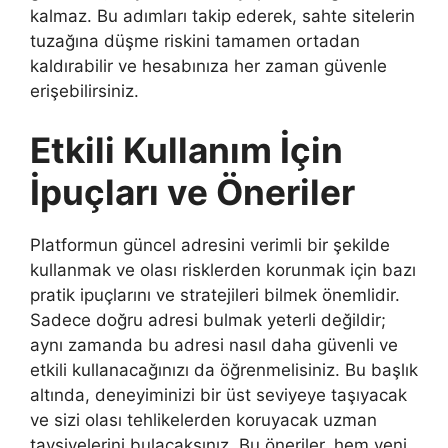
kalmaz. Bu adımları takip ederek, sahte sitelerin
tuzağına düşme riskini tamamen ortadan
kaldırabilir ve hesabınıza her zaman güvenle
erişebilirsiniz.
Etkili Kullanım İçin
İpuçları ve Öneriler
Platformun güncel adresini verimli bir şekilde
kullanmak ve olası risklerden korunmak için bazı
pratik ipuçlarını ve stratejileri bilmek önemlidir.
Sadece doğru adresi bulmak yeterli değildir;
aynı zamanda bu adresi nasıl daha güvenli ve
etkili kullanacağınızı da öğrenmelisiniz. Bu başlık
altında, deneyiminizi bir üst seviyeye taşıyacak
ve sizi olası tehlikelerden koruyacak uzman
tavsiyelerini bulacaksınız. Bu öneriler, hem yeni