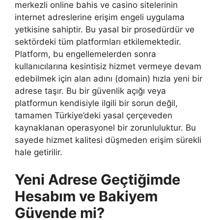
merkezli online bahis ve casino sitelerinin
internet adreslerine erişim engeli uygulama
yetkisine sahiptir. Bu yasal bir prosedürdür ve
sektördeki tüm platformları etkilemektedir.
Platform, bu engellemelerden sonra
kullanıcılarına kesintisiz hizmet vermeye devam
edebilmek için alan adını (domain) hızla yeni bir
adrese taşır. Bu bir güvenlik açığı veya
platformun kendisiyle ilgili bir sorun değil,
tamamen Türkiye’deki yasal çerçeveden
kaynaklanan operasyonel bir zorunluluktur. Bu
sayede hizmet kalitesi düşmeden erişim sürekli
hale getirilir.
Yeni Adrese Geçtiğimde
Hesabım ve Bakiyem
Güvende mi?