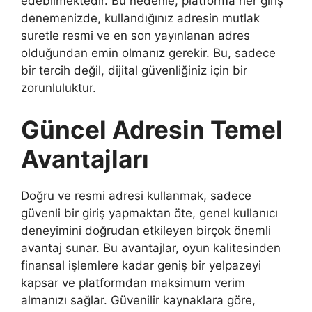
edebilmektedir. Bu nedenle, platforma her giriş
denemenizde, kullandığınız adresin mutlak
suretle resmi ve en son yayınlanan adres
olduğundan emin olmanız gerekir. Bu, sadece
bir tercih değil, dijital güvenliğiniz için bir
zorunluluktur.
Güncel Adresin Temel
Avantajları
Doğru ve resmi adresi kullanmak, sadece
güvenli bir giriş yapmaktan öte, genel kullanıcı
deneyimini doğrudan etkileyen birçok önemli
avantaj sunar. Bu avantajlar, oyun kalitesinden
finansal işlemlere kadar geniş bir yelpazeyi
kapsar ve platformdan maksimum verim
almanızı sağlar. Güvenilir kaynaklara göre,