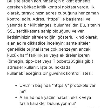
Bu sitelerden korunmak için dikkat etmeniz
gereken birkaç kritik kontrol noktası vardır. İlk
olarak, tarayıcınızın adres çubuğunu her zaman
kontrol edin. Adres, “https” ile başlamalı ve
yanında bir kilit simgesi bulunmalıdır. Bu, sitenin
SSL sertifikasına sahip olduğunu ve veri
iletişiminizin şifrelendiğini gösterir. İkinci olarak,
alan adını dikkatlice inceleyin; sahte siteler
genellikle orijinal isme çok benzeyen ancak
küçük harf farklılıkları veya ek tireler içeren
(örneğin, tipo-bet veya Tipobet365giris gibi)
adresler kullanır. İşte bu noktada
kullanabileceğiniz bir güvenlik kontrol listesi:
URL’nin başında “https://” protokolü var
mı?
Alan adında yazım hatası, eksik veya
fazla karakter bulunuyor mu?