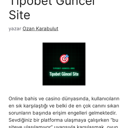
Tipobet Güncel
Site
yazar
Ozan Karabulut
Online bahis ve casino dünyasında, kullanıcıların
en sık karşılaştığı ve belki de en çok canını sıkan
sorunların başında erişim engelleri gelmektedir.
Sevdiğiniz bir platforma ulaşmaya çalışırken “bu
siteye ulaşılamıyor” uyarısıyla karşılaşmak, oyun