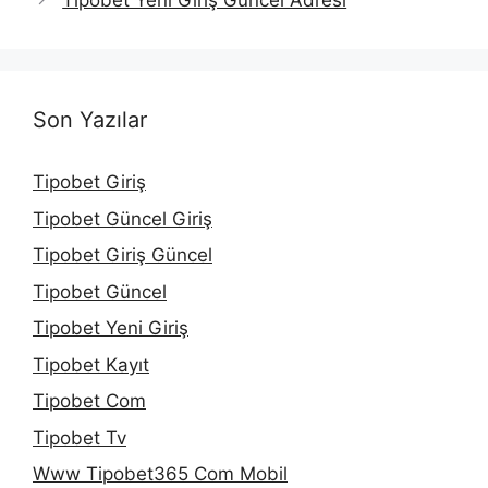
Tipobet Yeni Giriş Güncel Adresi
Son Yazılar
Tipobet Giriş
Tipobet Güncel Giriş
Tipobet Giriş Güncel
Tipobet Güncel
Tipobet Yeni Giriş
Tipobet Kayıt
Tipobet Com
Tipobet Tv
Www Tipobet365 Com Mobil