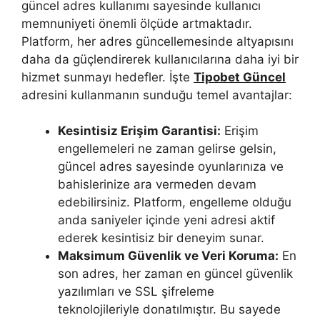
güncel adres kullanımı sayesinde kullanıcı
memnuniyeti önemli ölçüde artmaktadır.
Platform, her adres güncellemesinde altyapısını
daha da güçlendirerek kullanıcılarına daha iyi bir
hizmet sunmayı hedefler. İşte
Tipobet Güncel
adresini kullanmanın sunduğu temel avantajlar:
Kesintisiz Erişim Garantisi:
Erişim
engellemeleri ne zaman gelirse gelsin,
güncel adres sayesinde oyunlarınıza ve
bahislerinize ara vermeden devam
edebilirsiniz. Platform, engelleme olduğu
anda saniyeler içinde yeni adresi aktif
ederek kesintisiz bir deneyim sunar.
Maksimum Güvenlik ve Veri Koruma:
En
son adres, her zaman en güncel güvenlik
yazılımları ve SSL şifreleme
teknolojileriyle donatılmıştır. Bu sayede