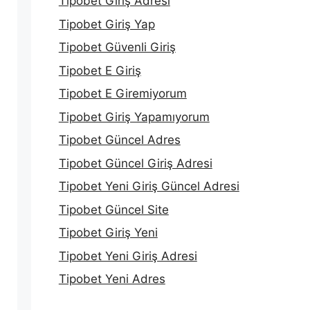
Tipobet Giriş Adresi
Tipobet Giriş Yap
Tipobet Güvenli Giriş
Tipobet E Giriş
Tipobet E Giremiyorum
Tipobet Giriş Yapamıyorum
Tipobet Güncel Adres
Tipobet Güncel Giriş Adresi
Tipobet Yeni Giriş Güncel Adresi
Tipobet Güncel Site
Tipobet Giriş Yeni
Tipobet Yeni Giriş Adresi
Tipobet Yeni Adres