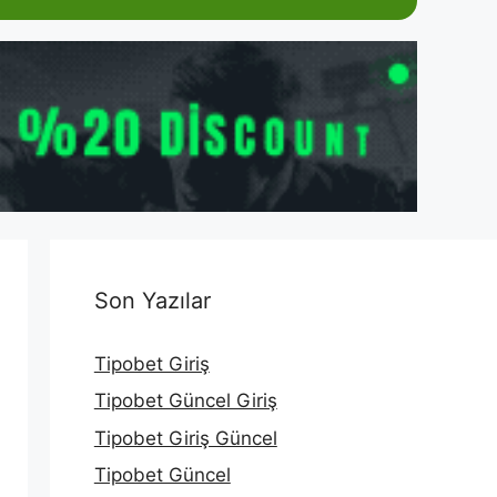
Son Yazılar
Tipobet Giriş
Tipobet Güncel Giriş
Tipobet Giriş Güncel
Tipobet Güncel