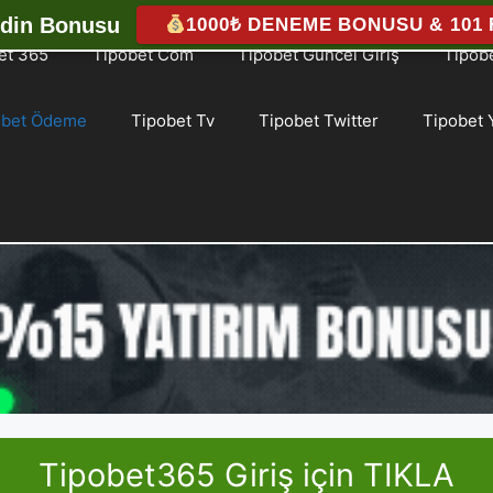
ldin Bonusu
1000₺ DENEME BONUSU & 101 F
et 365
Tipobet Com
Tipobet Güncel Giriş
Tipobe
obet Ödeme
Tipobet Tv
Tipobet Twitter
Tipobet Y
Tipobet365 Giriş için TIKLA