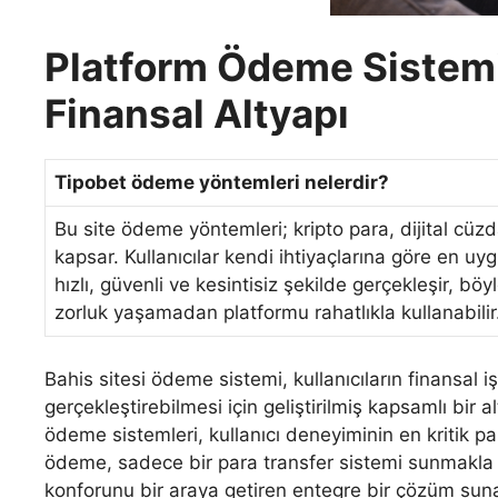
Platform Ödeme Sistemi 
Finansal Altyapı
Tipobet ödeme yöntemleri nelerdir?
Bu site ödeme yöntemleri; kripto para, dijital cü
kapsar. Kullanıcılar kendi ihtiyaçlarına göre en uyg
hızlı, güvenli ve kesintisiz şekilde gerçekleşir, böy
zorluk yaşamadan platformu rahatlıkla kullanabilir
Bahis sitesi ödeme sistemi, kullanıcıların finansal i
gerçekleştirebilmesi için geliştirilmiş kapsamlı bir
ödeme sistemleri, kullanıcı deneyiminin en kritik par
ödeme, sadece bir para transfer sistemi sunmakla 
konforunu bir araya getiren entegre bir çözüm suna