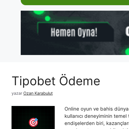
Tipobet Ödeme
yazar
Ozan Karabulut
Online oyun ve bahis dünyasınd
kullanıcı deneyiminin temel t
endişelerden biri, kazançla