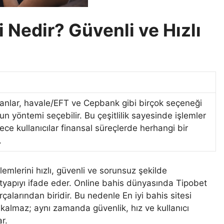
Nedir? Güvenli ve Hızlı
zdanlar, havale/EFT ve Cepbank gibi birçok seçeneği
un yöntemi seçebilir. Bu çeşitlilik sayesinde işlemler
lece kullanıcılar finansal süreçlerde herhangi bir
.
şlemlerini hızlı, güvenli ve sorunsuz şekilde
 altyapıyı ifade eder. Online bahis dünyasında Tipobet
çalarından biridir. Bu nedenle En iyi bahis sitesi
kalmaz; aynı zamanda güvenlik, hız ve kullanıcı
r.