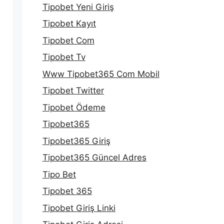
Tipobet Yeni Giriş
Tipobet Kayıt
Tipobet Com
Tipobet Tv
Www Tipobet365 Com Mobil
Tipobet Twitter
Tipobet Ödeme
Tipobet365
Tipobet365 Giriş
Tipobet365 Güncel Adres
Tipo Bet
Tipobet 365
Tipobet Giriş Linki