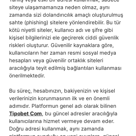
siteye ulaşamamanıza neden olmaz, aynı
zamanda sizi dolandırıcılık amaçlı oluşturulmuş
sahte (phishing) sitelere yönlendirebilir. Bu tür
kötü niyetli siteler, kullanıcı adı ve şifre gibi
kişisel bilgilerinizi ele geçirerek ciddi güvenlik
riskleri oluşturur. Güvenilir kaynaklara göre,
kullanıcıların her zaman resmi sosyal medya
hesapları veya güvenilir ortaklık siteleri
aracılığıyla teyit edilmiş bağlantıları kullanması
önerilmektedir.
Bu süreç, hesabınızın, bakiyenizin ve kişisel
verilerinizin korunmasının ilk ve en önemli
adımıdır. Platformun genel adı olarak bilinen
Tipobet Com
, bu güncel adresler aracılığıyla
kullanıcılarına hizmet vermeye devam eder.
Doğru adresi kullanmak, aynı zamanda