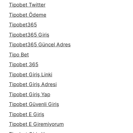
Tipobet Twitter
Tipobet Ödeme
Tipobet365
Tipobet365 Giriş
Tipobet365 Güncel Adres
Tipo Bet
Tipobet 365
Tipobet Giriş Linki
Tipobet Giriş Adresi
Tipobet Giriş Yap
Tipobet Güvenli Giriş
Tipobet E Giriş
Tipobet E Giremiyorum