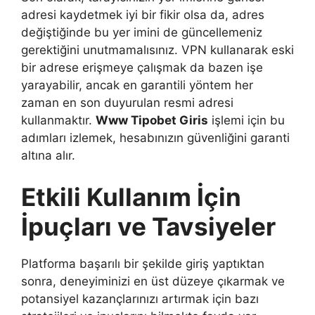
adresi kaydetmek iyi bir fikir olsa da, adres
değiştiğinde bu yer imini de güncellemeniz
gerektiğini unutmamalısınız. VPN kullanarak eski
bir adrese erişmeye çalışmak da bazen işe
yarayabilir, ancak en garantili yöntem her
zaman en son duyurulan resmi adresi
kullanmaktır.
Www Tipobet Giris
işlemi için bu
adımları izlemek, hesabınızın güvenliğini garanti
altına alır.
Etkili Kullanım İçin
İpuçları ve Tavsiyeler
Platforma başarılı bir şekilde giriş yaptıktan
sonra, deneyiminizi en üst düzeye çıkarmak ve
potansiyel kazançlarınızı artırmak için bazı