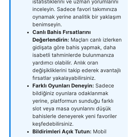
istatistiklerini ve uzman yorumlarını
inceleyin. Sadece favori takımınıza
oynamak yerine analitik bir yaklaşım
benimseyin.
Canlı Bahis Fırsatlarını
Değerlendirin:
Maçları canlı izlerken
gidişata göre bahis yapmak, daha
isabetli tahminlerde bulunmanıza
yardımcı olabilir. Anlık oran
değişikliklerini takip ederek avantajlı
fırsatlar yakalayabilirsiniz.
Farklı Oyunları Deneyin:
Sadece
bildiğiniz oyunlara odaklanmak
yerine, platformun sunduğu farklı
slot veya masa oyunlarını düşük
bahislerle deneyerek yeni favoriler
keşfedebilirsiniz.
Bildirimleri Açık Tutun:
Mobil