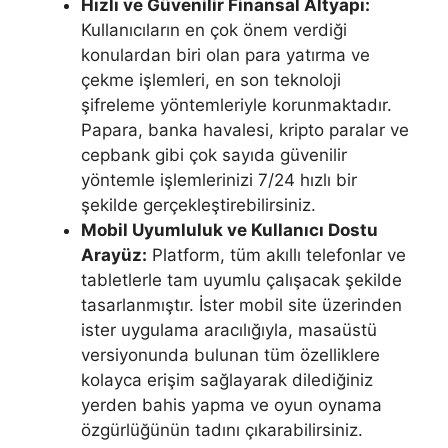
Hızlı ve Güvenilir Finansal Altyapı:
Kullanıcıların en çok önem verdiği
konulardan biri olan para yatırma ve
çekme işlemleri, en son teknoloji
şifreleme yöntemleriyle korunmaktadır.
Papara, banka havalesi, kripto paralar ve
cepbank gibi çok sayıda güvenilir
yöntemle işlemlerinizi 7/24 hızlı bir
şekilde gerçekleştirebilirsiniz.
Mobil Uyumluluk ve Kullanıcı Dostu
Arayüz:
Platform, tüm akıllı telefonlar ve
tabletlerle tam uyumlu çalışacak şekilde
tasarlanmıştır. İster mobil site üzerinden
ister uygulama aracılığıyla, masaüstü
versiyonunda bulunan tüm özelliklere
kolayca erişim sağlayarak dilediğiniz
yerden bahis yapma ve oyun oynama
özgürlüğünün tadını çıkarabilirsiniz.