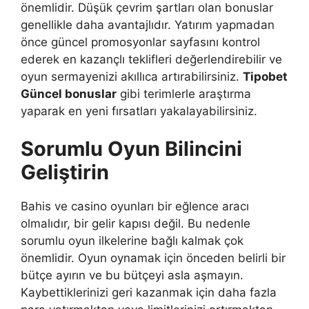
önemlidir. Düşük çevrim şartları olan bonuslar
genellikle daha avantajlıdır. Yatırım yapmadan
önce güncel promosyonlar sayfasını kontrol
ederek en kazançlı teklifleri değerlendirebilir ve
oyun sermayenizi akıllıca artırabilirsiniz.
Tipobet
Güncel bonuslar
gibi terimlerle araştırma
yaparak en yeni fırsatları yakalayabilirsiniz.
Sorumlu Oyun Bilincini
Geliştirin
Bahis ve casino oyunları bir eğlence aracı
olmalıdır, bir gelir kapısı değil. Bu nedenle
sorumlu oyun ilkelerine bağlı kalmak çok
önemlidir. Oyun oynamak için önceden belirli bir
bütçe ayırın ve bu bütçeyi asla aşmayın.
Kaybettiklerinizi geri kazanmak için daha fazla