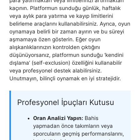
para yatırmaktan veya limitlerinizi artırmaktan
kaçının. Platformun sunduğu günlük, haftalık
veya aylık para yatırma ve kayıp limitlerini
belirleme araçlarını kullanabilirsiniz. Ayrıca, oyun
oynamaya belirli bir zaman ayırın ve bu süreyi
aşmamaya özen gösterin. Eğer oyun
alışkanlıklarınızın kontrolden çıktığını
düşünüyorsanız, platformun sunduğu ‘kendini
dışlama’ (self-exclusion) özelliğini kullanabilir
veya profesyonel destek alabilirsiniz.
Unutmayın, bilinçli oynamak en iyi stratejidir.
Profesyonel İpuçları Kutusu
Oran Analizi Yapın:
Bahis
yapmadan önce takımların veya
sporcuların geçmiş performanslarını,