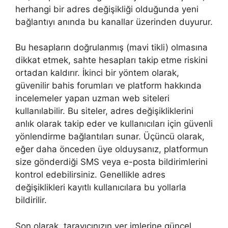
herhangi bir adres değişikliği olduğunda yeni
bağlantıyı anında bu kanallar üzerinden duyurur.
Bu hesapların doğrulanmış (mavi tikli) olmasına
dikkat etmek, sahte hesapları takip etme riskini
ortadan kaldırır. İkinci bir yöntem olarak,
güvenilir bahis forumları ve platform hakkında
incelemeler yapan uzman web siteleri
kullanılabilir. Bu siteler, adres değişikliklerini
anlık olarak takip eder ve kullanıcıları için güvenli
yönlendirme bağlantıları sunar. Üçüncü olarak,
eğer daha önceden üye olduysanız, platformun
size gönderdiği SMS veya e-posta bildirimlerini
kontrol edebilirsiniz. Genellikle adres
değişiklikleri kayıtlı kullanıcılara bu yollarla
bildirilir.
Son olarak, tarayıcınızın yer imlerine güncel