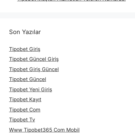
Son Yazılar
Tipobet Giriş
Tipobet Güncel Giriş
Tipobet Giriş Güncel
Tipobet Güncel
Tipobet Yeni Giriş
Tipobet Kayıt
Tipobet Com
Tipobet Tv
Www Tipobet365 Com Mobil