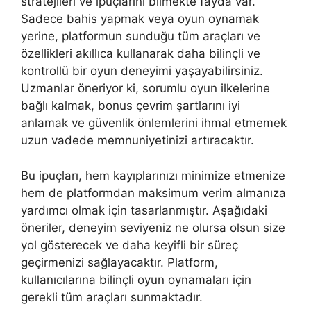
stratejileri ve ipuçlarını bilmekte fayda var.
Sadece bahis yapmak veya oyun oynamak
yerine, platformun sunduğu tüm araçları ve
özellikleri akıllıca kullanarak daha bilinçli ve
kontrollü bir oyun deneyimi yaşayabilirsiniz.
Uzmanlar öneriyor ki, sorumlu oyun ilkelerine
bağlı kalmak, bonus çevrim şartlarını iyi
anlamak ve güvenlik önlemlerini ihmal etmemek
uzun vadede memnuniyetinizi artıracaktır.
Bu ipuçları, hem kayıplarınızı minimize etmenize
hem de platformdan maksimum verim almanıza
yardımcı olmak için tasarlanmıştır. Aşağıdaki
öneriler, deneyim seviyeniz ne olursa olsun size
yol gösterecek ve daha keyifli bir süreç
geçirmenizi sağlayacaktır. Platform,
kullanıcılarına bilinçli oyun oynamaları için
gerekli tüm araçları sunmaktadır.