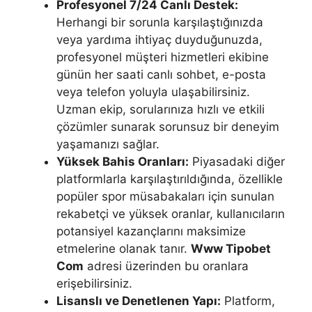
Profesyonel 7/24 Canlı Destek:
Herhangi bir sorunla karşılaştığınızda
veya yardıma ihtiyaç duyduğunuzda,
profesyonel müşteri hizmetleri ekibine
günün her saati canlı sohbet, e-posta
veya telefon yoluyla ulaşabilirsiniz.
Uzman ekip, sorularınıza hızlı ve etkili
çözümler sunarak sorunsuz bir deneyim
yaşamanızı sağlar.
Yüksek Bahis Oranları:
Piyasadaki diğer
platformlarla karşılaştırıldığında, özellikle
popüler spor müsabakaları için sunulan
rekabetçi ve yüksek oranlar, kullanıcıların
potansiyel kazançlarını maksimize
etmelerine olanak tanır.
Www Tipobet
Com
adresi üzerinden bu oranlara
erişebilirsiniz.
Lisanslı ve Denetlenen Yapı:
Platform,