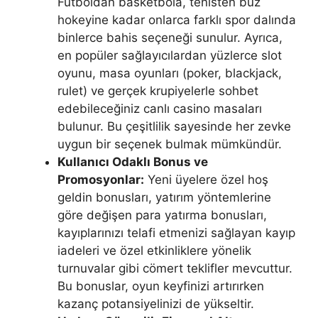
Futboldan basketbola, tenisten buz
hokeyine kadar onlarca farklı spor dalında
binlerce bahis seçeneği sunulur. Ayrıca,
en popüler sağlayıcılardan yüzlerce slot
oyunu, masa oyunları (poker, blackjack,
rulet) ve gerçek krupiyelerle sohbet
edebileceğiniz canlı casino masaları
bulunur. Bu çeşitlilik sayesinde her zevke
uygun bir seçenek bulmak mümkündür.
Kullanıcı Odaklı Bonus ve
Promosyonlar:
Yeni üyelere özel hoş
geldin bonusları, yatırım yöntemlerine
göre değişen para yatırma bonusları,
kayıplarınızı telafi etmenizi sağlayan kayıp
iadeleri ve özel etkinliklere yönelik
turnuvalar gibi cömert teklifler mevcuttur.
Bu bonuslar, oyun keyfinizi artırırken
kazanç potansiyelinizi de yükseltir.