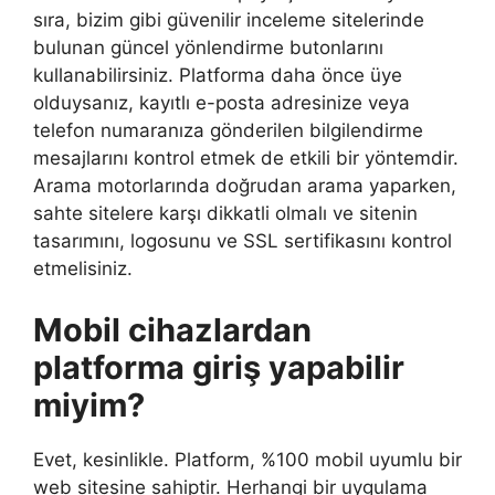
sıra, bizim gibi güvenilir inceleme sitelerinde
bulunan güncel yönlendirme butonlarını
kullanabilirsiniz. Platforma daha önce üye
olduysanız, kayıtlı e-posta adresinize veya
telefon numaranıza gönderilen bilgilendirme
mesajlarını kontrol etmek de etkili bir yöntemdir.
Arama motorlarında doğrudan arama yaparken,
sahte sitelere karşı dikkatli olmalı ve sitenin
tasarımını, logosunu ve SSL sertifikasını kontrol
etmelisiniz.
Mobil cihazlardan
platforma giriş yapabilir
miyim?
Evet, kesinlikle. Platform, %100 mobil uyumlu bir
web sitesine sahiptir. Herhangi bir uygulama