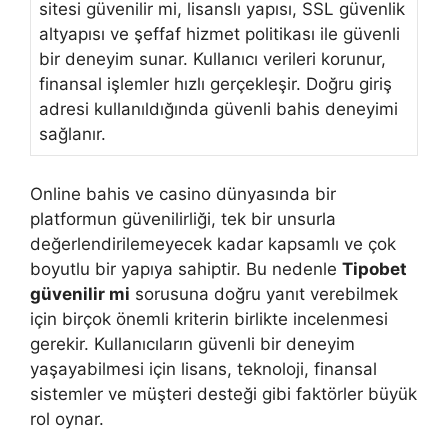
sitesi güvenilir mi, lisanslı yapısı, SSL güvenlik
altyapısı ve şeffaf hizmet politikası ile güvenli
bir deneyim sunar. Kullanıcı verileri korunur,
finansal işlemler hızlı gerçekleşir. Doğru giriş
adresi kullanıldığında güvenli bahis deneyimi
sağlanır.
Online bahis ve casino dünyasında bir
platformun güvenilirliği, tek bir unsurla
değerlendirilemeyecek kadar kapsamlı ve çok
boyutlu bir yapıya sahiptir. Bu nedenle
Tipobet
güvenilir mi
sorusuna doğru yanıt verebilmek
için birçok önemli kriterin birlikte incelenmesi
gerekir. Kullanıcıların güvenli bir deneyim
yaşayabilmesi için lisans, teknoloji, finansal
sistemler ve müşteri desteği gibi faktörler büyük
rol oynar.