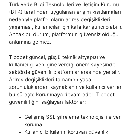
Türkiyede
Bilgi Teknolojileri ve İletişim Kurumu
(BTK) tarafından uygulanan erişim kısıtlamaları
nedeniyle platformların adres değişiklikleri
yaşaması, kullanıcılar için kafa karıştırıcı olabilir.
Ancak bu durum, platformun güvensiz olduğu
anlamına gelmez.
Tipobet güncel, güçlü teknik altyapısı ve
kullanıcı güvenliğine verdiği önem sayesinde
sektörde güvenilir platformlar arasında yer alır.
Adres değişiklikleri tamamen yasal
zorunluluklardan kaynaklanır ve kullanıcı verileri
bu süreçte korunmaya devam eder. Tipobet
güvenilirliğini sağlayan faktörler:
Gelişmiş SSL şifreleme teknolojisi ile veri
koruma
Kullanıcı bilgilerini koruyan güvenlik