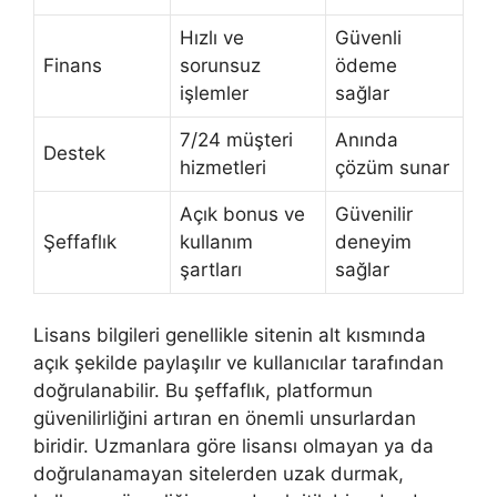
Hızlı ve
Güvenli
Finans
sorunsuz
ödeme
işlemler
sağlar
7/24 müşteri
Anında
Destek
hizmetleri
çözüm sunar
Açık bonus ve
Güvenilir
Şeffaflık
kullanım
deneyim
şartları
sağlar
Lisans bilgileri genellikle sitenin alt kısmında
açık şekilde paylaşılır ve kullanıcılar tarafından
doğrulanabilir. Bu şeffaflık, platformun
güvenilirliğini artıran en önemli unsurlardan
biridir. Uzmanlara göre lisansı olmayan ya da
doğrulanamayan sitelerden uzak durmak,