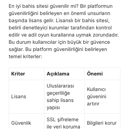
En iyi bahis sitesi güvenilir mi? Bir platformun
güvenilirliğini belirleyen en önemli unsurların
başında lisans gelir. Lisanslı bir bahis sitesi,
belirli denetleyici kurumlar tarafından kontrol
edilir ve adil oyun kurallarına uymak zorundadır.
Bu durum kullanıcılar için büyük bir güvence
sağlar. Bu platform güvenilirliğini belirleyen
temel kriterler:
Kriter
Açıklama
Önemi
Uluslararası
Kullanıcı
geçerliliğe
Lisans
güvenini
sahip lisans
artırır
yapısı
SSL şifreleme
Güvenlik
Bilgileri korur
ile veri koruma