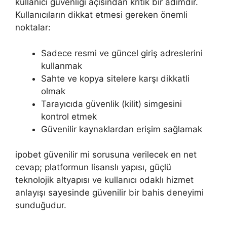
kullanıcı güvenliği açısından kritik bir adımdır.
Kullanıcıların dikkat etmesi gereken önemli
noktalar:
Sadece resmi ve güncel giriş adreslerini
kullanmak
Sahte ve kopya sitelere karşı dikkatli
olmak
Tarayıcıda güvenlik (kilit) simgesini
kontrol etmek
Güvenilir kaynaklardan erişim sağlamak
ipobet güvenilir mi sorusuna verilecek en net
cevap; platformun lisanslı yapısı, güçlü
teknolojik altyapısı ve kullanıcı odaklı hizmet
anlayışı sayesinde güvenilir bir bahis deneyimi
sunduğudur.