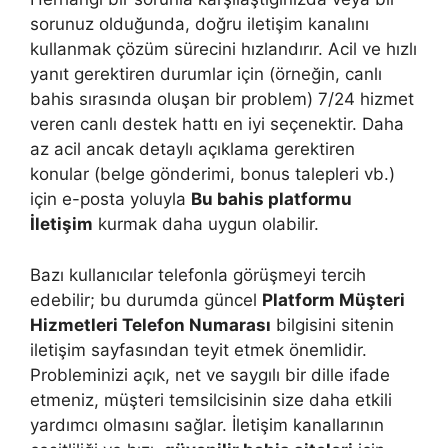
sorunuz olduğunda, doğru iletişim kanalını
kullanmak çözüm sürecini hızlandırır. Acil ve hızlı
yanıt gerektiren durumlar için (örneğin, canlı
bahis sırasında oluşan bir problem) 7/24 hizmet
veren canlı destek hattı en iyi seçenektir. Daha
az acil ancak detaylı açıklama gerektiren
konular (belge gönderimi, bonus talepleri vb.)
için e-posta yoluyla
Bu bahis platformu
İletişim
kurmak daha uygun olabilir.
Bazı kullanıcılar telefonla görüşmeyi tercih
edebilir; bu durumda güncel
Platform Müşteri
Hizmetleri Telefon Numarası
bilgisini sitenin
iletişim sayfasından teyit etmek önemlidir.
Probleminizi açık, net ve saygılı bir dille ifade
etmeniz, müşteri temsilcisinin size daha etkili
yardımcı olmasını sağlar. İletişim kanallarının