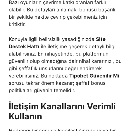
Bazı oyunların çevrime katkı oranları farklı
olabilir. Bu detayları anlamak, bonusu başarılı
bir şekilde nakite çevirip çekebilmeniz için
kritiktir.
Konuyla ilgili belirsizlik yaşadığınızda
Site
Destek Hattı
ile iletişime geçerek detaylı bilgi
alabilirsiniz. En nihayetinde, bu platformun
güvenilir olup olmadığına dair nihai kararınızı, bu
gibi şeffaflık unsurlarını değerlendirerek
verebilirsiniz. Bu noktada
Tipobet Güvenilir Mi
sorusu tekrar önem kazanır; şeffaf bonus
politikaları güvenin temelidir.
İletişim Kanallarını Verimli
Kullanın
Herhangi bir sorunla karşılaştığınızda veya bir