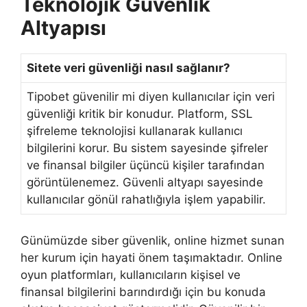
Teknolojik Güvenlik
Altyapısı
Sitete veri güvenliği nasıl sağlanır?
Tipobet güvenilir mi diyen kullanıcılar için veri
güvenliği kritik bir konudur. Platform, SSL
şifreleme teknolojisi kullanarak kullanıcı
bilgilerini korur. Bu sistem sayesinde şifreler
ve finansal bilgiler üçüncü kişiler tarafından
görüntülenemez. Güvenli altyapı sayesinde
kullanıcılar gönül rahatlığıyla işlem yapabilir.
Günümüzde siber güvenlik, online hizmet sunan
her kurum için hayati önem taşımaktadır. Online
oyun platformları, kullanıcıların kişisel ve
finansal bilgilerini barındırdığı için bu konuda