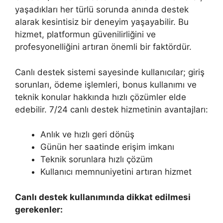
yaşadıkları her türlü sorunda anında destek
alarak kesintisiz bir deneyim yaşayabilir. Bu
hizmet, platformun güvenilirliğini ve
profesyonelliğini artıran önemli bir faktördür.
Canlı destek sistemi sayesinde kullanıcılar; giriş
sorunları, ödeme işlemleri, bonus kullanımı ve
teknik konular hakkında hızlı çözümler elde
edebilir. 7/24 canlı destek hizmetinin avantajları:
Anlık ve hızlı geri dönüş
Günün her saatinde erişim imkanı
Teknik sorunlara hızlı çözüm
Kullanıcı memnuniyetini artıran hizmet
Canlı destek kullanımında dikkat edilmesi
gerekenler: