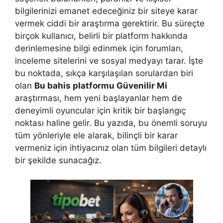
bilgilerinizi emanet edeceğiniz bir siteye karar
vermek ciddi bir araştırma gerektirir. Bu süreçte
birçok kullanıcı, belirli bir platform hakkında
derinlemesine bilgi edinmek için forumları,
inceleme sitelerini ve sosyal medyayı tarar. İşte
bu noktada, sıkça karşılaşılan sorulardan biri
olan
Bu bahis platformu Güvenilir Mi
araştırması, hem yeni başlayanlar hem de
deneyimli oyuncular için kritik bir başlangıç
noktası haline gelir. Bu yazıda, bu önemli soruyu
tüm yönleriyle ele alarak, bilinçli bir karar
vermeniz için ihtiyacınız olan tüm bilgileri detaylı
bir şekilde sunacağız.