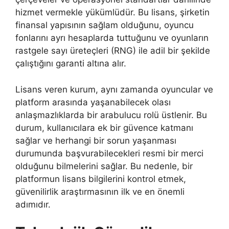
hizmet vermekle yükümlüdür. Bu lisans, şirketin
finansal yapısının sağlam olduğunu, oyuncu
fonlarını ayrı hesaplarda tuttuğunu ve oyunların
rastgele sayı üreteçleri (RNG) ile adil bir şekilde
çalıştığını garanti altına alır.
Lisans veren kurum, aynı zamanda oyuncular ve
platform arasında yaşanabilecek olası
anlaşmazlıklarda bir arabulucu rolü üstlenir. Bu
durum, kullanıcılara ek bir güvence katmanı
sağlar ve herhangi bir sorun yaşanması
durumunda başvurabilecekleri resmi bir merci
olduğunu bilmelerini sağlar. Bu nedenle, bir
platformun lisans bilgilerini kontrol etmek,
güvenilirlik araştırmasının ilk ve en önemli
adımıdır.