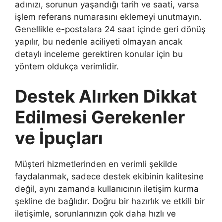
adınızı, sorunun yaşandığı tarih ve saati, varsa
işlem referans numarasını eklemeyi unutmayın.
Genellikle e-postalara 24 saat içinde geri dönüş
yapılır, bu nedenle aciliyeti olmayan ancak
detaylı inceleme gerektiren konular için bu
yöntem oldukça verimlidir.
Destek Alırken Dikkat
Edilmesi Gerekenler
ve İpuçları
Müşteri hizmetlerinden en verimli şekilde
faydalanmak, sadece destek ekibinin kalitesine
değil, aynı zamanda kullanıcının iletişim kurma
şekline de bağlıdır. Doğru bir hazırlık ve etkili bir
iletişimle, sorunlarınızın çok daha hızlı ve