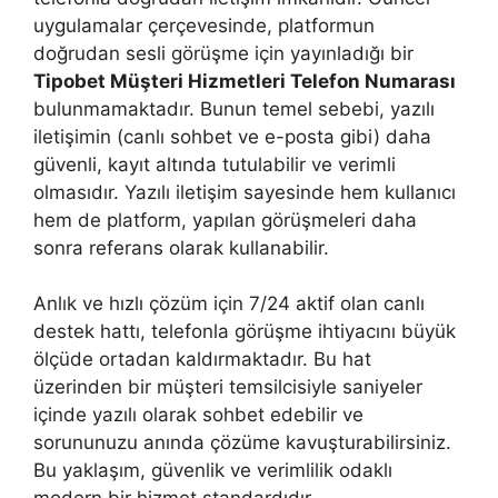
uygulamalar çerçevesinde, platformun
doğrudan sesli görüşme için yayınladığı bir
Tipobet Müşteri Hizmetleri Telefon Numarası
bulunmamaktadır. Bunun temel sebebi, yazılı
iletişimin (canlı sohbet ve e-posta gibi) daha
güvenli, kayıt altında tutulabilir ve verimli
olmasıdır. Yazılı iletişim sayesinde hem kullanıcı
hem de platform, yapılan görüşmeleri daha
sonra referans olarak kullanabilir.
Anlık ve hızlı çözüm için 7/24 aktif olan canlı
destek hattı, telefonla görüşme ihtiyacını büyük
ölçüde ortadan kaldırmaktadır. Bu hat
üzerinden bir müşteri temsilcisiyle saniyeler
içinde yazılı olarak sohbet edebilir ve
sorununuzu anında çözüme kavuşturabilirsiniz.
Bu yaklaşım, güvenlik ve verimlilik odaklı