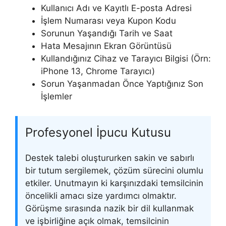
Kullanıcı Adı ve Kayıtlı E-posta Adresi
İşlem Numarası veya Kupon Kodu
Sorunun Yaşandığı Tarih ve Saat
Hata Mesajının Ekran Görüntüsü
Kullandığınız Cihaz ve Tarayıcı Bilgisi (Örn:
iPhone 13, Chrome Tarayıcı)
Sorun Yaşanmadan Önce Yaptığınız Son
İşlemler
Profesyonel İpucu Kutusu
Destek talebi oluştururken sakin ve sabırlı
bir tutum sergilemek, çözüm sürecini olumlu
etkiler. Unutmayın ki karşınızdaki temsilcinin
öncelikli amacı size yardımcı olmaktır.
Görüşme sırasında nazik bir dil kullanmak
ve işbirliğine açık olmak, temsilcinin