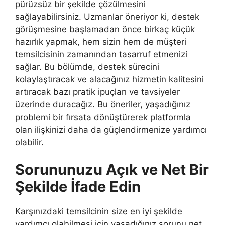
pürüzsüz bir şekilde çözülmesini
sağlayabilirsiniz. Uzmanlar öneriyor ki, destek
görüşmesine başlamadan önce birkaç küçük
hazırlık yapmak, hem sizin hem de müşteri
temsilcisinin zamanından tasarruf etmenizi
sağlar. Bu bölümde, destek sürecini
kolaylaştıracak ve alacağınız hizmetin kalitesini
artıracak bazı pratik ipuçları ve tavsiyeler
üzerinde duracağız. Bu öneriler, yaşadığınız
problemi bir fırsata dönüştürerek platformla
olan ilişkinizi daha da güçlendirmenize yardımcı
olabilir.
Sorununuzu Açık ve Net Bir
Şekilde İfade Edin
Karşınızdaki temsilcinin size en iyi şekilde
yardımcı olabilmesi için yaşadığınız sorunu net,