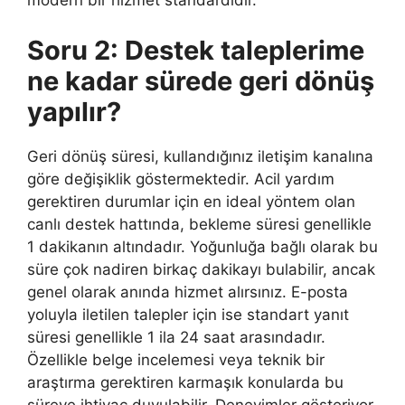
modern bir hizmet standardıdır.
Soru 2: Destek taleplerime
ne kadar sürede geri dönüş
yapılır?
Geri dönüş süresi, kullandığınız iletişim kanalına
göre değişiklik göstermektedir. Acil yardım
gerektiren durumlar için en ideal yöntem olan
canlı destek hattında, bekleme süresi genellikle
1 dakikanın altındadır. Yoğunluğa bağlı olarak bu
süre çok nadiren birkaç dakikayı bulabilir, ancak
genel olarak anında hizmet alırsınız. E-posta
yoluyla iletilen talepler için ise standart yanıt
süresi genellikle 1 ila 24 saat arasındadır.
Özellikle belge incelemesi veya teknik bir
araştırma gerektiren karmaşık konularda bu
süreye ihtiyaç duyulabilir. Deneyimler gösteriyor