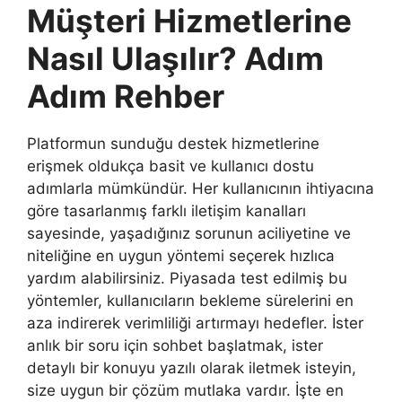
Müşteri Hizmetlerine
Nasıl Ulaşılır? Adım
Adım Rehber
Platformun sunduğu destek hizmetlerine
erişmek oldukça basit ve kullanıcı dostu
adımlarla mümkündür. Her kullanıcının ihtiyacına
göre tasarlanmış farklı iletişim kanalları
sayesinde, yaşadığınız sorunun aciliyetine ve
niteliğine en uygun yöntemi seçerek hızlıca
yardım alabilirsiniz. Piyasada test edilmiş bu
yöntemler, kullanıcıların bekleme sürelerini en
aza indirerek verimliliği artırmayı hedefler. İster
anlık bir soru için sohbet başlatmak, ister
detaylı bir konuyu yazılı olarak iletmek isteyin,
size uygun bir çözüm mutlaka vardır. İşte en