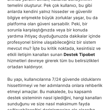
temelini oluşturur. Pek çok kullanıcı, bu gibi
anlarda kendini yalnız hisseder ve güvenilir
bilgiye erişmekte büyük zorluklar yaşar, bu da
platforma olan güveni sarsabilir. Peki, bir
sorunla karşılaştığınızda veya bir konuda
yardıma ihtiyaç duyduğunuzda dakikalar içinde
profesyonel birine ulaşabileceğiniz bir sistem
mevcut mu? İşte bu kritik noktada, kesintisiz ve
etkili iletişim kanalları sunan
Destek Tipobet
hizmetleri devreye girerek tüm bu belirsizlikleri
ortadan kaldırıyor.
Bu yapı, kullanıcılarına 7/24 güvende olduklarını
hissettirmeyi ve her adımlarında onlara rehberlik
etmeyi amaçlar. Bu makalede, bu kapsamlı
destek sisteminin nasıl işlediğini, hangi kanalları
sunduğunu ve size nasıl maksimum fayda
sağlayabileceğini derinlemesine ele alacağız.