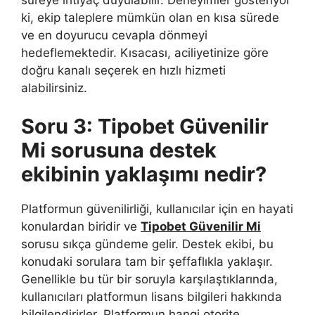
ki, ekip taleplere mümkün olan en kısa sürede
ve en doyurucu cevapla dönmeyi
hedeflemektedir. Kısacası, aciliyetinize göre
doğru kanalı seçerek en hızlı hizmeti
alabilirsiniz.
Soru 3: Tipobet Güvenilir
Mi sorusuna destek
ekibinin yaklaşımı nedir?
Platformun güvenilirliği, kullanıcılar için en hayati
konulardan biridir ve
Tipobet Güvenilir Mi
sorusu sıkça gündeme gelir. Destek ekibi, bu
konudaki sorulara tam bir şeffaflıkla yaklaşır.
Genellikle bu tür bir soruyla karşılaştıklarında,
kullanıcıları platformun lisans bilgileri hakkında
bilgilendirirler. Platformun hangi otorite