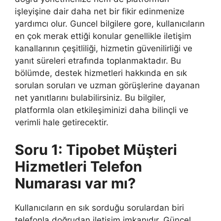
işleyişine dair daha net bir fikir edinmenize
yardımcı olur. Guncel bilgilere gore, kullanıcıların
en çok merak ettiği konular genellikle iletişim
kanallarının çeşitliliği, hizmetin güvenilirliği ve
yanıt süreleri etrafında toplanmaktadır. Bu
bölümde, destek hizmetleri hakkında en sık
sorulan soruları ve uzman görüşlerine dayanan
net yanıtlarını bulabilirsiniz. Bu bilgiler,
platformla olan etkileşiminizi daha bilinçli ve
verimli hale getirecektir.
Soru 1: Tipobet Müşteri
Hizmetleri Telefon
Numarası var mı?
Kullanıcıların en sık sorduğu sorulardan biri
telefonla doğrudan iletişim imkanıdır. Güncel