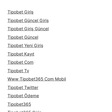
Tipobet Giriş
Tipobet Güncel Giriş
Tipobet Giriş Güncel
Tipobet Güncel
Tipobet Yeni Giriş
Tipobet Kayıt
Tipobet Com
Tipobet Tv
Www Tipobet365 Com Mobil
Tipobet Twitter
Tipobet Ödeme
Tipobet365