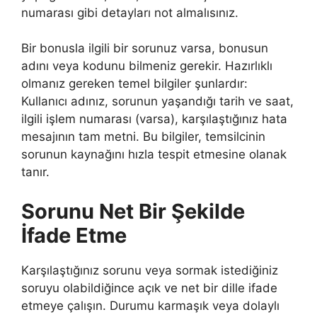
numarası gibi detayları not almalısınız.
Bir bonusla ilgili bir sorunuz varsa, bonusun
adını veya kodunu bilmeniz gerekir. Hazırlıklı
olmanız gereken temel bilgiler şunlardır:
Kullanıcı adınız, sorunun yaşandığı tarih ve saat,
ilgili işlem numarası (varsa), karşılaştığınız hata
mesajının tam metni. Bu bilgiler, temsilcinin
sorunun kaynağını hızla tespit etmesine olanak
tanır.
Sorunu Net Bir Şekilde
İfade Etme
Karşılaştığınız sorunu veya sormak istediğiniz
soruyu olabildiğince açık ve net bir dille ifade
etmeye çalışın. Durumu karmaşık veya dolaylı