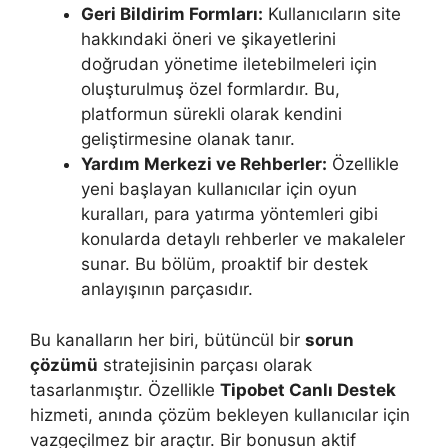
Geri Bildirim Formları:
Kullanıcıların site
hakkındaki öneri ve şikayetlerini
doğrudan yönetime iletebilmeleri için
oluşturulmuş özel formlardır. Bu,
platformun sürekli olarak kendini
geliştirmesine olanak tanır.
Yardım Merkezi ve Rehberler:
Özellikle
yeni başlayan kullanıcılar için oyun
kuralları, para yatırma yöntemleri gibi
konularda detaylı rehberler ve makaleler
sunar. Bu bölüm, proaktif bir destek
anlayışının parçasıdır.
Bu kanalların her biri, bütüncül bir
sorun
çözümü
stratejisinin parçası olarak
tasarlanmıştır. Özellikle
Tipobet Canlı Destek
hizmeti, anında çözüm bekleyen kullanıcılar için
vazgeçilmez bir araçtır. Bir bonusun aktif