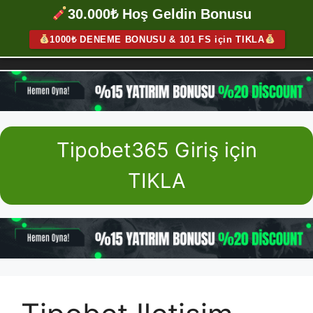
İçeriğe
30.000₺ Hoş Geldin Bonusu
atla
Menü
1000₺ DENEME BONUSU & 101 FS için TIKLA
Tipobet365 Giriş için
TIKLA