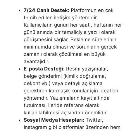
7/24 Canlı Destek:
Platformun en çok
tercih edilen iletişim yöntemidir.
Kullanıcıların günün her saati, haftanın her
günü anında bir temsilciyle yazılı olarak
görüşmesini sağlar. Bekleme sürelerinin
minimumda olması ve sorunların gerçek
zamanlı olarak çözülmesi en büyük
avantajıdır.
E-posta Desteği:
Resmi yazışmalar,
belge gönderimi (kimlik doğrulama,
dekont vb.) veya detaylı açıklama
gerektiren karmaşık konular için ideal bir
yöntemdir. Yazışmaların kayıt altında
tutulması, ileride referans olarak
kullanılabilmesi açısından önemlidir.
Sosyal Medya Hesapları:
Twitter,
Instagram gibi platformlar üzerinden hem