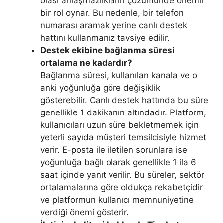
olası anlaşmazlıkların çözümünde önemli
bir rol oynar. Bu nedenle, bir telefon
numarası aramak yerine canlı destek
hattını kullanmanız tavsiye edilir.
Destek ekibine bağlanma süresi
ortalama ne kadardır?
Bağlanma süresi, kullanılan kanala ve o
anki yoğunluğa göre değişiklik
gösterebilir. Canlı destek hattında bu süre
genellikle 1 dakikanın altındadır. Platform,
kullanıcıları uzun süre bekletmemek için
yeterli sayıda müşteri temsilcisiyle hizmet
verir. E-posta ile iletilen sorunlara ise
yoğunluğa bağlı olarak genellikle 1 ila 6
saat içinde yanıt verilir. Bu süreler, sektör
ortalamalarına göre oldukça rekabetçidir
ve platformun kullanıcı memnuniyetine
verdiği önemi gösterir.