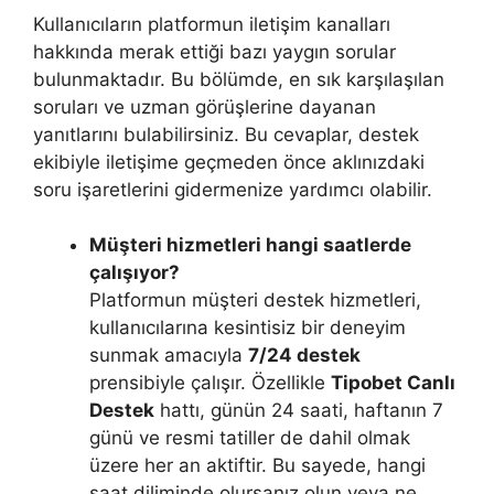
Kullanıcıların platformun iletişim kanalları
hakkında merak ettiği bazı yaygın sorular
bulunmaktadır. Bu bölümde, en sık karşılaşılan
soruları ve uzman görüşlerine dayanan
yanıtlarını bulabilirsiniz. Bu cevaplar, destek
ekibiyle iletişime geçmeden önce aklınızdaki
soru işaretlerini gidermenize yardımcı olabilir.
Müşteri hizmetleri hangi saatlerde
çalışıyor?
Platformun müşteri destek hizmetleri,
kullanıcılarına kesintisiz bir deneyim
sunmak amacıyla
7/24 destek
prensibiyle çalışır. Özellikle
Tipobet Canlı
Destek
hattı, günün 24 saati, haftanın 7
günü ve resmi tatiller de dahil olmak
üzere her an aktiftir. Bu sayede, hangi
saat diliminde olursanız olun veya ne