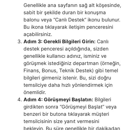
Genellikle ana sayfanın sağ alt köşesinde,
sabit bir şekilde duran bir konuşma
balonu veya “Canlı Destek” ikonu bulunur.
Bu ikona tıklayarak iletişim penceresini
açabilirsiniz.
Adım 3: Gerekli Bilgileri Girin:
Canlı
destek penceresi açıldığında, sizden
genellikle kullanıcı adınız, isminiz ve
görüşmek istediğiniz departman (örneğin,
Finans, Bonus, Teknik Destek) gibi temel
bilgileri girmeniz istenir. Bu, sizi doğru
temsilciye daha hızlı yönlendirmek için
önemlidir.
Adım 4: Görüşmeyi Başlatın:
Bilgileri
girdikten sonra “Görüşmeyi Başlat” veya
benzeri bir butona tıklayarak müşteri
temsilcisinin size yanıt vermesini
bekleyin. Bu süre genellikle bir dakikadan