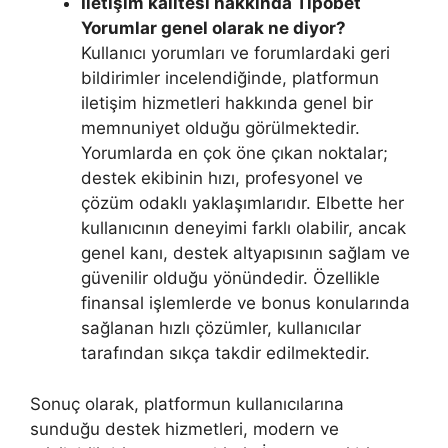
İletişim kalitesi hakkında
Tipobet
Yorumlar
genel olarak ne diyor?
Kullanıcı yorumları ve forumlardaki geri
bildirimler incelendiğinde, platformun
iletişim hizmetleri hakkında genel bir
memnuniyet olduğu görülmektedir.
Yorumlarda en çok öne çıkan noktalar;
destek ekibinin hızı, profesyonel ve
çözüm odaklı yaklaşımlarıdır. Elbette her
kullanıcının deneyimi farklı olabilir, ancak
genel kanı, destek altyapısının sağlam ve
güvenilir olduğu yönündedir. Özellikle
finansal işlemlerde ve bonus konularında
sağlanan hızlı çözümler, kullanıcılar
tarafından sıkça takdir edilmektedir.
Sonuç olarak, platformun kullanıcılarına
sunduğu destek hizmetleri, modern ve