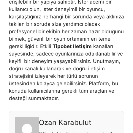
erişilebilir bir yapıya sahiptir. İster acemi bir
kullanıcı olun, ister deneyimli bir oyuncu,
karşılaştığınız herhangi bir sorunda veya aklınıza
takılan bir soruda size yardımcı olacak
profesyonel bir ekibin her zaman hazır olduğunu
bilmek, güvenli bir oyun ortamının en temel
gerekliliğidir. Etkili
Tipobet Iletişim
kanalları
sayesinde, sadece oyunlarınıza odaklanabilir ve
keyifli bir deneyim yaşayabilirsiniz. Unutmayın,
doğru kanalı kullanarak ve doğru iletişim
stratejisini izleyerek her türlü sorunun
üstesinden kolayca gelebilirsiniz. Platform, bu
konuda kullanıcılarına gerekli tüm araçları ve
desteği sunmaktadır.
Ozan Karabulut