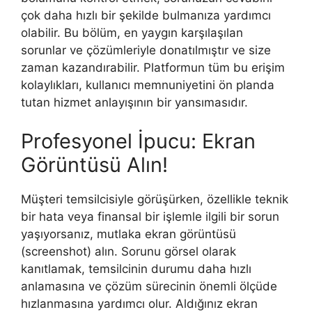
çok daha hızlı bir şekilde bulmanıza yardımcı
olabilir. Bu bölüm, en yaygın karşılaşılan
sorunlar ve çözümleriyle donatılmıştır ve size
zaman kazandırabilir. Platformun tüm bu erişim
kolaylıkları, kullanıcı memnuniyetini ön planda
tutan hizmet anlayışının bir yansımasıdır.
Profesyonel İpucu: Ekran
Görüntüsü Alın!
Müşteri temsilcisiyle görüşürken, özellikle teknik
bir hata veya finansal bir işlemle ilgili bir sorun
yaşıyorsanız, mutlaka ekran görüntüsü
(screenshot) alın. Sorunu görsel olarak
kanıtlamak, temsilcinin durumu daha hızlı
anlamasına ve çözüm sürecinin önemli ölçüde
hızlanmasına yardımcı olur. Aldığınız ekran