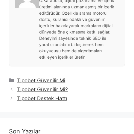
O.Karabulut, dijital pazarlama ve içerik
üretimi alanında uzmanlaşmış bir içerik
editörüdür. Özellikle arama motoru
dostu, kullanıcı odaklı ve güvenilir
içerikler hazırlayarak markaların dijital
dünyada öne çıkmasına katkı sağlar.
Deneyimi sayesinde teknik SEO ile
yaratıcı anlatımı birleştirerek hem
okuyucuyu hem de algoritmaları
etkileyen içerikler üretir.
Kategoriler
Tipobet Güvenilir Mi
Tipobet Güvenilir Mi?
Tipobet Destek Hattı
Son Yazılar