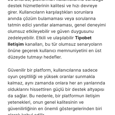
destek hizmetlerinin kalitesi ve hızı devreye
girer. Kullanıcıların karşılaştıkları sorunlara
anında çözüm bulamaması veya sorularına
tatmin edici yanıtlar alamaması, genel deneyimi
olumsuz etkileyebilir ve güven duygusunu
zedeleyebilir. Etkili ve ulaşılabilir
Tipobet
Iletişim
kanalları, bu tür olumsuz senaryoların
önüne geçerek kullanıcı memnuniyetini en üst
düzeyde tutmayı hedefler.
Güvenilir bir platform, kullanıcılarına sadece
oyun çeşitliliği ve yüksek oranlar sunmakla
kalmaz, aynı zamanda onlara her an yanlarında
olduklarını hissettiren güçlü bir destek altyapısı
da sağlar. Bu nedenle, bir platformun iletişim
yetenekleri, onun genel kalitesinin ve
güvenilirliğinin en önemli göstergelerinden biri
olarak kabul edilir.