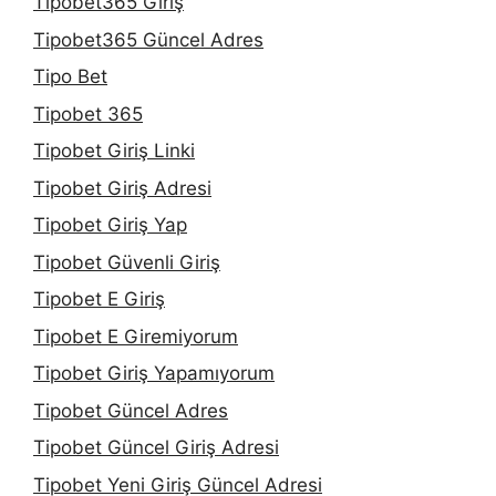
Tipobet365 Giriş
Tipobet365 Güncel Adres
Tipo Bet
Tipobet 365
Tipobet Giriş Linki
Tipobet Giriş Adresi
Tipobet Giriş Yap
Tipobet Güvenli Giriş
Tipobet E Giriş
Tipobet E Giremiyorum
Tipobet Giriş Yapamıyorum
Tipobet Güncel Adres
Tipobet Güncel Giriş Adresi
Tipobet Yeni Giriş Güncel Adresi