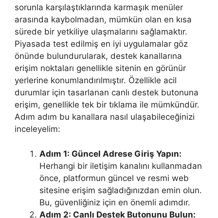
sorunla karşılaştıklarında karmaşık menüler
arasında kaybolmadan, mümkün olan en kısa
sürede bir yetkiliye ulaşmalarını sağlamaktır.
Piyasada test edilmiş en iyi uygulamalar göz
önünde bulundurularak, destek kanallarına
erişim noktaları genellikle sitenin en görünür
yerlerine konumlandırılmıştır. Özellikle acil
durumlar için tasarlanan canlı destek butonuna
erişim, genellikle tek bir tıklama ile mümkündür.
Adım adım bu kanallara nasıl ulaşabileceğinizi
inceleyelim:
Adım 1: Güncel Adrese Giriş Yapın:
Herhangi bir iletişim kanalını kullanmadan
önce, platformun güncel ve resmi web
sitesine erişim sağladığınızdan emin olun.
Bu, güvenliğiniz için en önemli adımdır.
Adım 2: Canlı Destek Butonunu Bulun: