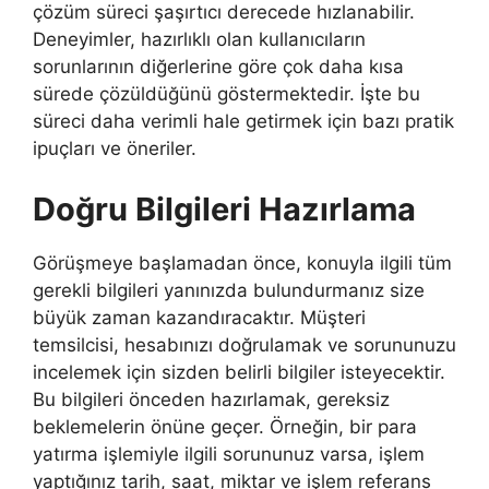
çözüm süreci şaşırtıcı derecede hızlanabilir.
Deneyimler, hazırlıklı olan kullanıcıların
sorunlarının diğerlerine göre çok daha kısa
sürede çözüldüğünü göstermektedir. İşte bu
süreci daha verimli hale getirmek için bazı pratik
ipuçları ve öneriler.
Doğru Bilgileri Hazırlama
Görüşmeye başlamadan önce, konuyla ilgili tüm
gerekli bilgileri yanınızda bulundurmanız size
büyük zaman kazandıracaktır. Müşteri
temsilcisi, hesabınızı doğrulamak ve sorununuzu
incelemek için sizden belirli bilgiler isteyecektir.
Bu bilgileri önceden hazırlamak, gereksiz
beklemelerin önüne geçer. Örneğin, bir para
yatırma işlemiyle ilgili sorununuz varsa, işlem
yaptığınız tarih, saat, miktar ve işlem referans