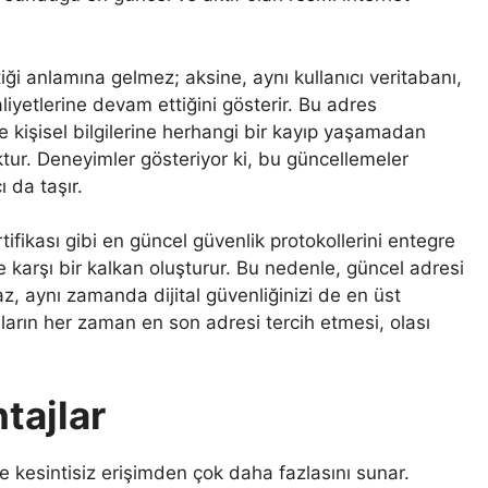
i anlamına gelmez; aksine, aynı kullanıcı veritabanı,
aliyetlerine devam ettiğini gösterir. Bu adres
 ve kişisel bilgilerine herhangi bir kayıp yaşamadan
uktur. Deneyimler gösteriyor ki, bu güncellemeler
 da taşır.
ifikası gibi en güncel güvenlik protokollerini entegre
ine karşı bir kalkan oluşturur. Bu nedenle, güncel adresi
 aynı zamanda dijital güvenliğinizi de en üst
cıların her zaman en son adresi tercih etmesi, olası
tajlar
e kesintisiz erişimden çok daha fazlasını sunar.