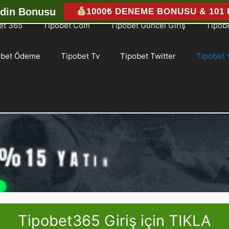
ldin Bonusu
1000₺ DENEME BONUSU & 101 F
et 365
Tipobet Com
Tipobet Güncel Giriş
Tipobe
obet Ödeme
Tipobet Tv
Tipobet Twitter
Tipobet Y
Tipobet365 Giriş için TIKLA