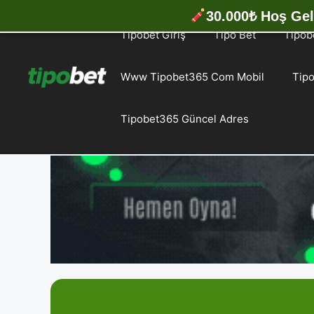
İçeriğe
30.000₺ Hoş Ge
atla
Tipobet Giriş
Tipo Bet
Tipob
Www Tipobet365 Com Mobil
Tip
Tipobet365 Güncel Adres