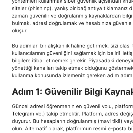
yöntemleri kullanmak siber güvenlik açısından kritik ö
siteler (phishing), yanlış bir bağlantıya tıklamanız
zaman güvenilir ve doğrulanmış kaynaklardan bilgi 
bulmak, adresi doğrulamak ve hesabınıza güvenle
oluşur.
Bu adımları bir alışkanlık haline getirmek, sizi olas
kullanıcılarının güvenliğini sağlamak için belirli ilet
bilgilere itibar etmemek gerekir. Piyasadaki dene
yönettiği kanalları takip etmek olduğunu göstermek
kullanma konusunda izlemeniz gereken adım adım
Adım 1: Güvenilir Bilgi Kaynak
Güncel adresi öğrenmenin en güvenli yolu, platfor
Telegram vb.) takip etmektir. Platform, adres değiş
duyurur. Bu hesapların doğrulanmış (mavi tikli) ve
olun. Alternatif olarak, platformun resmi e-posta bü