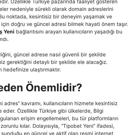
dir. Özellikle Türkiye pazarında faaliyet gösteren
ler nedeniyle sürekli olarak domain adreslerini
Bu noktada, kesintisiz bir deneyim yaşamak ve
için doğru ve güncel adresi bilmek hayati önem taşır.
ş Yeni
bağlantısını arayan kullanıcıların yaşadığı bu
ndı.
ini, güncel adrese nasıl güvenli bir şekilde
z gerektiğini detaylı bir şekilde ele alacağız.
n hedefinize ulaştırmaktır.
Neden Önemlidir?
 adres” kavramı, kullanıcıların hizmete kesintisiz
 eder. Özellikle Türkiye gibi ülkelerde, Bilgi
ygulanan erişim engellemeleri, bu tür platformların
orunlu kılar. Dolayısıyla, “Tipobet Yeni” ifadesi,
 sunduğu en güncel ve aktif olan resmi internet