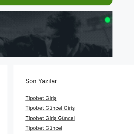
Son Yazılar
Tipobet Giriş
Tipobet Güncel Giriş
Tipobet Giriş Güncel
Tipobet Güncel