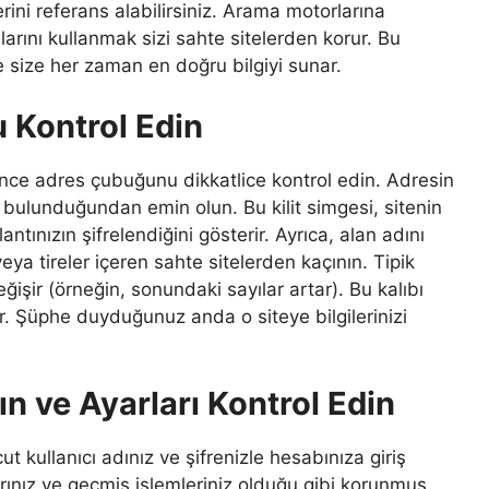
rini referans alabilirsiniz. Arama motorlarına
ını kullanmak sizi sahte sitelerden korur. Bu
ve size her zaman en doğru bilgiyi sunar.
 Kontrol Edin
nce adres çubuğunu dikkatlice kontrol edin. Adresin
) bulunduğundan emin olun. Bu kilit simgesi, sitenin
ntınızın şifrelendiğini gösterir. Ayrıca, alan adını
veya tireler içeren sahte sitelerden kaçının. Tipik
ğişir (örneğin, sonundaki sayılar artar). Bu kalıbı
ir. Şüphe duyduğunuz anda o siteye bilgilerinizi
n ve Ayarları Kontrol Edin
kullanıcı adınız ve şifrenizle hesabınıza giriş
larınız ve geçmiş işlemleriniz olduğu gibi korunmuş