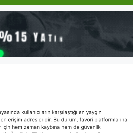
asında kullanıcıların karşılaştığı en yaygın
şen erişim adresleridir. Bu durum, favori platformlarına
ar için hem zaman kaybına hem de güvenlik