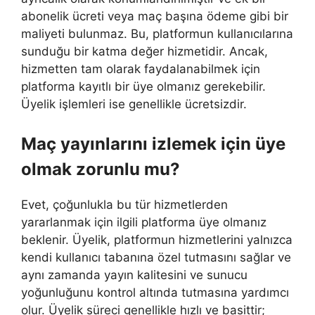
abonelik ücreti veya maç başına ödeme gibi bir
maliyeti bulunmaz. Bu, platformun kullanıcılarına
sunduğu bir katma değer hizmetidir. Ancak,
hizmetten tam olarak faydalanabilmek için
platforma kayıtlı bir üye olmanız gerekebilir.
Üyelik işlemleri ise genellikle ücretsizdir.
Maç yayınlarını izlemek için üye
olmak zorunlu mu?
Evet, çoğunlukla bu tür hizmetlerden
yararlanmak için ilgili platforma üye olmanız
beklenir. Üyelik, platformun hizmetlerini yalnızca
kendi kullanıcı tabanına özel tutmasını sağlar ve
aynı zamanda yayın kalitesini ve sunucu
yoğunluğunu kontrol altında tutmasına yardımcı
olur. Üyelik süreci genellikle hızlı ve basittir;