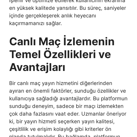
işlenir ve optimize edilerek kullanıcının ekranına
en yüksek kalitede yansıtılır. Bu süreç, saniyeler
içinde gerçekleşerek anlık heyecanı
kaçırmamanızı sağlar.
Canlı Maç İzlemenin
Temel Özellikleri ve
Avantajları
Bir canlı maç yayın hizmetini diğerlerinden
ayıran en önemli faktörler, sunduğu özellikler ve
kullanıcıya sağladığı avantajlardır. Bu platformun
sunduğu deneyim, sadece bir maçı izlemekten
çok daha fazlasını vaat eder. Uzmanlar öneriyor
ki, bir yayın hizmeti seçerken yayın kalitesi,
çeşitlilik ve erişim kolaylığı gibi kriterler ön
planda tutulmalıdır. Bu bağlamda, platformun