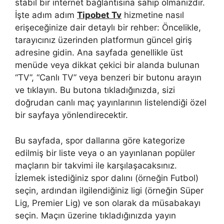
stabil bir internet bağlantısına sahip olmanızdır.
İşte adım adım
Tipobet Tv
hizmetine nasıl
erişeceğinize dair detaylı bir rehber: Öncelikle,
tarayıcınız üzerinden platformun güncel giriş
adresine gidin. Ana sayfada genellikle üst
menüde veya dikkat çekici bir alanda bulunan
“TV”, “Canlı TV” veya benzeri bir butonu arayın
ve tıklayın. Bu butona tıkladığınızda, sizi
doğrudan canlı maç yayınlarının listelendiği özel
bir sayfaya yönlendirecektir.
Bu sayfada, spor dallarına göre kategorize
edilmiş bir liste veya o an yayınlanan popüler
maçların bir takvimi ile karşılaşacaksınız.
İzlemek istediğiniz spor dalını (örneğin Futbol)
seçin, ardından ilgilendiğiniz ligi (örneğin Süper
Lig, Premier Lig) ve son olarak da müsabakayı
seçin. Maçın üzerine tıkladığınızda yayın