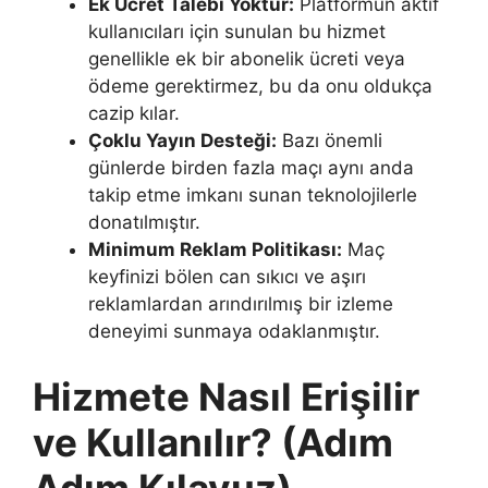
Ek Ücret Talebi Yoktur:
Platformun aktif
kullanıcıları için sunulan bu hizmet
genellikle ek bir abonelik ücreti veya
ödeme gerektirmez, bu da onu oldukça
cazip kılar.
Çoklu Yayın Desteği:
Bazı önemli
günlerde birden fazla maçı aynı anda
takip etme imkanı sunan teknolojilerle
donatılmıştır.
Minimum Reklam Politikası:
Maç
keyfinizi bölen can sıkıcı ve aşırı
reklamlardan arındırılmış bir izleme
deneyimi sunmaya odaklanmıştır.
Hizmete Nasıl Erişilir
ve Kullanılır? (Adım
Adım Kılavuz)