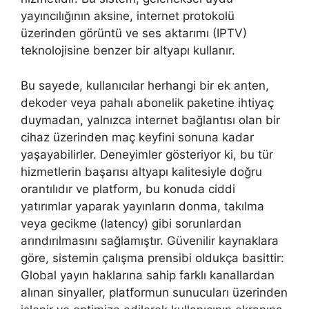
yayıncılığının aksine, internet protokolü
üzerinden görüntü ve ses aktarımı (IPTV)
teknolojisine benzer bir altyapı kullanır.
Bu sayede, kullanıcılar herhangi bir ek anten,
dekoder veya pahalı abonelik paketine ihtiyaç
duymadan, yalnızca internet bağlantısı olan bir
cihaz üzerinden maç keyfini sonuna kadar
yaşayabilirler. Deneyimler gösteriyor ki, bu tür
hizmetlerin başarısı altyapı kalitesiyle doğru
orantılıdır ve platform, bu konuda ciddi
yatırımlar yaparak yayınların donma, takılma
veya gecikme (latency) gibi sorunlardan
arındırılmasını sağlamıştır. Güvenilir kaynaklara
göre, sistemin çalışma prensibi oldukça basittir:
Global yayın haklarına sahip farklı kanallardan
alınan sinyaller, platformun sunucuları üzerinden