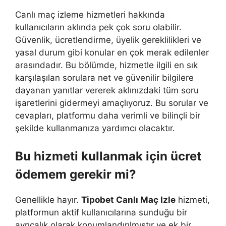
Canlı maç izleme hizmetleri hakkında
kullanıcıların aklında pek çok soru olabilir.
Güvenlik, ücretlendirme, üyelik gereklilikleri ve
yasal durum gibi konular en çok merak edilenler
arasındadır. Bu bölümde, hizmetle ilgili en sık
karşılaşılan sorulara net ve güvenilir bilgilere
dayanan yanıtlar vererek aklınızdaki tüm soru
işaretlerini gidermeyi amaçlıyoruz. Bu sorular ve
cevapları, platformu daha verimli ve bilinçli bir
şekilde kullanmanıza yardımcı olacaktır.
Bu hizmeti kullanmak için ücret
ödemem gerekir mi?
Genellikle hayır.
Tipobet Canlı Maç Izle
hizmeti,
platformun aktif kullanıcılarına sunduğu bir
ayrıcalık olarak konumlandırılmıştır ve ek bir