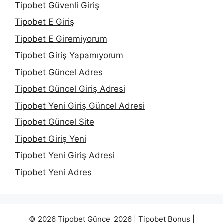
Tipobet Güvenli Giriş
Tipobet E Giriş
Tipobet E Giremiyorum
Tipobet Giriş Yapamıyorum
Tipobet Güncel Adres
Tipobet Güncel Giriş Adresi
Tipobet Yeni Giriş Güncel Adresi
Tipobet Güncel Site
Tipobet Giriş Yeni
Tipobet Yeni Giriş Adresi
Tipobet Yeni Adres
© 2026 Tipobet Güncel 2026 | Tipobet Bonus |