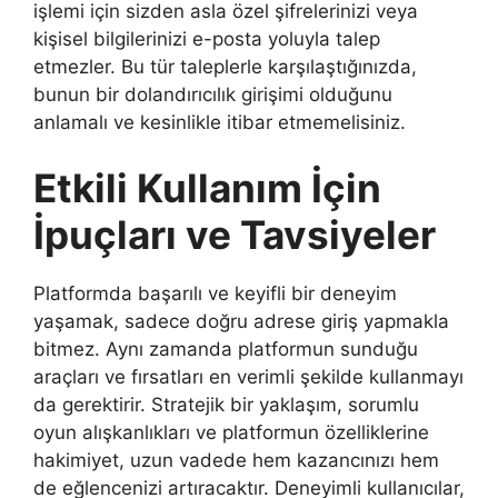
işlemi için sizden asla özel şifrelerinizi veya
kişisel bilgilerinizi e-posta yoluyla talep
etmezler. Bu tür taleplerle karşılaştığınızda,
bunun bir dolandırıcılık girişimi olduğunu
anlamalı ve kesinlikle itibar etmemelisiniz.
Etkili Kullanım İçin
İpuçları ve Tavsiyeler
Platformda başarılı ve keyifli bir deneyim
yaşamak, sadece doğru adrese giriş yapmakla
bitmez. Aynı zamanda platformun sunduğu
araçları ve fırsatları en verimli şekilde kullanmayı
da gerektirir. Stratejik bir yaklaşım, sorumlu
oyun alışkanlıkları ve platformun özelliklerine
hakimiyet, uzun vadede hem kazancınızı hem
de eğlencenizi artıracaktır. Deneyimli kullanıcılar,