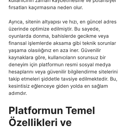
kullanıcının zaman kaybetmesine ve potansiyel
fırsatları kaçırmasına neden olur.
Ayrıca, sitenin altyapısı ve hızı, en güncel adres
üzerinde optimize edilmiştir. Bu sayede,
oyunlarda donma, bahislerde gecikme veya
finansal işlemlerde aksama gibi teknik sorunlar
yaşama olasılığınız en aza iner. Güvenilir
kaynaklara göre, kullanıcıların sorunsuz bir
deneyim için platformun resmi sosyal medya
hesaplarını veya güvenilir bilgilendirme sitelerini
takip etmeleri şiddetle tavsiye edilmektedir. Bu,
kesintisiz eğlenceye giden yolda en sağlam
adımdır.
Platformun Temel
Özellikleri ve