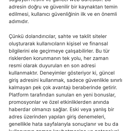
adresin doğru ve güvenilir bir kaynaktan temin
edilmesi, kullanıcı güvenliğinin ilk ve en önemli
adımıdır.
Çünkü dolandırıcılar, sahte ve taklit siteler
oluşturarak kullanıcıların kişisel ve finansal
bilgilerini ele geçirmeye çalışabilirler. Bu tür
risklerden korunmanın tek yolu, her zaman
resmi olarak duyurulan en son adresi
kullanmaktır. Deneyimler gösteriyor ki, güncel
giriş adresini kullanmak, sadece güvenlikle sınırlı
kalmayan pek çok avantajı beraberinde getirir.
Platform tarafından sunulan en yeni bonuslar,
promosyonlar ve özel etkinliklerden anında
haberdar olmanızı sağlar. Eski veya yanlış bir
adres üzerinden yapılan giriş denemeleri,
genellikle hata sayfalarıyla sonuçlanır ve bu da