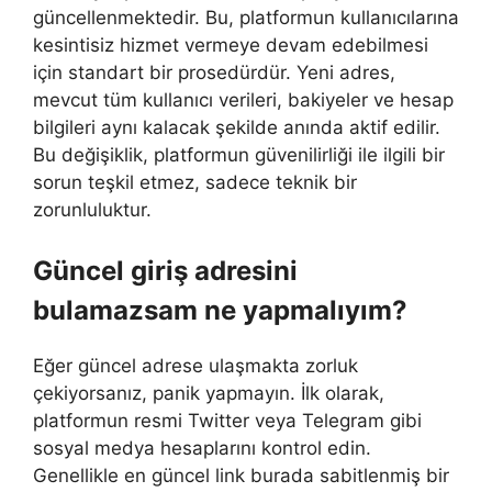
güncellenmektedir. Bu, platformun kullanıcılarına
kesintisiz hizmet vermeye devam edebilmesi
için standart bir prosedürdür. Yeni adres,
mevcut tüm kullanıcı verileri, bakiyeler ve hesap
bilgileri aynı kalacak şekilde anında aktif edilir.
Bu değişiklik, platformun güvenilirliği ile ilgili bir
sorun teşkil etmez, sadece teknik bir
zorunluluktur.
Güncel giriş adresini
bulamazsam ne yapmalıyım?
Eğer güncel adrese ulaşmakta zorluk
çekiyorsanız, panik yapmayın. İlk olarak,
platformun resmi Twitter veya Telegram gibi
sosyal medya hesaplarını kontrol edin.
Genellikle en güncel link burada sabitlenmiş bir