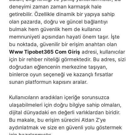
deneyimi zaman zaman karmaşık hale
getirebilir. Özellikle dinamik bir yapıya sahip
olan pazarda, doğru ve güncel bağlantıyı
bulmak hem güvenlik hem de kullanıcı
memnuniyeti açısından hayati önem taşır. İşte
bu noktada, güvenilir bir erişim anahtarı olan
Www Tipobet365 Com Giriş
adresi, kullanıcılar
için bir rehber niteliği görmektedir. Bu adres, sizi
doğrudan eğlencenin merkezine taşıyan,
binlerce oyun seçeneği ve kazançlı fırsatlar
sunan platformun kapısını aralar.
Kullanıcıların aradıkları içeriğe sorunsuzca
ulaşabilmeleri için doğru bilgiye sahip olmaları,
dijital dünyadaki en değerli varlıklardan biridir.
Bu makale, bu erişim sürecini A’dan Z’ye
aydınlatmak ve size en güvenli yolu göstermek
için hazırlanmıştır.