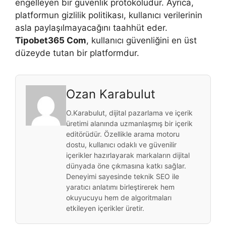
engelleyen bir güvenlik protokolüdür. Ayrıca,
platformun gizlilik politikası, kullanıcı verilerinin
asla paylaşılmayacağını taahhüt eder.
Tipobet365 Com
, kullanıcı güvenliğini en üst
düzeyde tutan bir platformdur.
Ozan Karabulut
O.Karabulut, dijital pazarlama ve içerik
üretimi alanında uzmanlaşmış bir içerik
editörüdür. Özellikle arama motoru
dostu, kullanıcı odaklı ve güvenilir
içerikler hazırlayarak markaların dijital
dünyada öne çıkmasına katkı sağlar.
Deneyimi sayesinde teknik SEO ile
yaratıcı anlatımı birleştirerek hem
okuyucuyu hem de algoritmaları
etkileyen içerikler üretir.