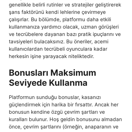
genellikle belirli rutinler ve stratejiler geliştirerek
şans faktörünü kendi lehlerine çevirmeye
çalışırlar. Bu bölümde, platformu daha etkili
kullanmanıza yardımcı olacak, uzman görüşleri
ve tecrübelere dayanan bazı pratik ipuçlarını ve
tavsiyeleri bulacaksınız. Bu öneriler, acemi
kullanıcılardan tecrübeli oyunculara kadar
herkesin işine yarayacak niteliktedir.
Bonusları Maksimum
Seviyede Kullanma
Platformun sunduğu bonuslar, kasanızı
güçlendirmek için harika bir fırsattır. Ancak her
bonusun kendine özgü çevrim şartları ve
kuralları bulunur. Hoş geldin bonusunu almadan
önce, çevrim şartlarını (örneğin, anaparanın ve