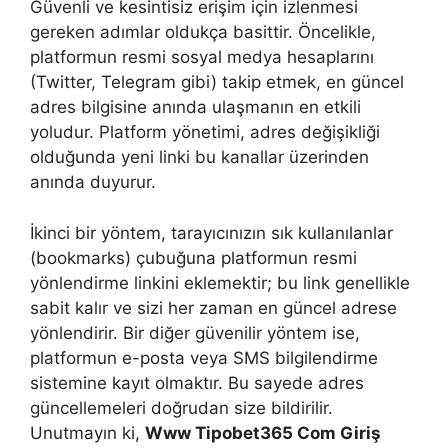
Güvenli ve kesintisiz erişim için izlenmesi
gereken adımlar oldukça basittir. Öncelikle,
platformun resmi sosyal medya hesaplarını
(Twitter, Telegram gibi) takip etmek, en güncel
adres bilgisine anında ulaşmanın en etkili
yoludur. Platform yönetimi, adres değişikliği
olduğunda yeni linki bu kanallar üzerinden
anında duyurur.
İkinci bir yöntem, tarayıcınızın sık kullanılanlar
(bookmarks) çubuğuna platformun resmi
yönlendirme linkini eklemektir; bu link genellikle
sabit kalır ve sizi her zaman en güncel adrese
yönlendirir. Bir diğer güvenilir yöntem ise,
platformun e-posta veya SMS bilgilendirme
sistemine kayıt olmaktır. Bu sayede adres
güncellemeleri doğrudan size bildirilir.
Unutmayın ki,
Www Tipobet365 Com Giriş