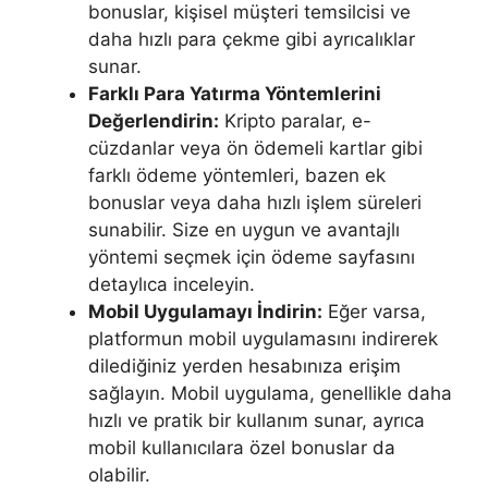
bonuslar, kişisel müşteri temsilcisi ve
daha hızlı para çekme gibi ayrıcalıklar
sunar.
Farklı Para Yatırma Yöntemlerini
Değerlendirin:
Kripto paralar, e-
cüzdanlar veya ön ödemeli kartlar gibi
farklı ödeme yöntemleri, bazen ek
bonuslar veya daha hızlı işlem süreleri
sunabilir. Size en uygun ve avantajlı
yöntemi seçmek için ödeme sayfasını
detaylıca inceleyin.
Mobil Uygulamayı İndirin:
Eğer varsa,
platformun mobil uygulamasını indirerek
dilediğiniz yerden hesabınıza erişim
sağlayın. Mobil uygulama, genellikle daha
hızlı ve pratik bir kullanım sunar, ayrıca
mobil kullanıcılara özel bonuslar da
olabilir.