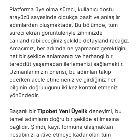
Platforma üye olma süreci, kullanıcı dostu
arayüzü sayesinde oldukça basit ve anlaşılır
adımlardan oluşmaktadır. Bu bölümde, tüm
süreci ekran görüntüleriyle zihninizde
canlandırabileceğiniz şekilde detaylandıracağız.
Amacımız, her adımda ne yapmanız gerektiğini
net bir şekilde anlamanızı ve herhangi bir
tereddüt yaşamadan ilerlemenizi sağlamaktır.
Uzmanlarımızın önerisi, bu adımları takip
ederken acele etmemeniz ve girdiğiniz her
bilginin doğruluğunu iki kez kontrol etmeniz
yönündedir.
Başarılı bir
Tipobet Yeni Üyelik
deneyimi, bu
temel adımların doğru bir şekilde atılmasına
bağlıdır. Şimdi, kayıt formuna ulaşmaktan
hesabınızı aktive etmeye kadar olan tüm