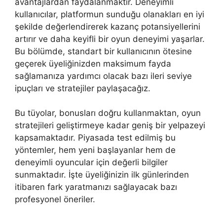
avantajlardan faydalanmaktır. Deneyimli
kullanıcılar, platformun sunduğu olanakları en iyi
şekilde değerlendirerek kazanç potansiyellerini
artırır ve daha keyifli bir oyun deneyimi yaşarlar.
Bu bölümde, standart bir kullanıcının ötesine
geçerek üyeliğinizden maksimum fayda
sağlamanıza yardımcı olacak bazı ileri seviye
ipuçları ve stratejiler paylaşacağız.
Bu tüyolar, bonusları doğru kullanmaktan, oyun
stratejileri geliştirmeye kadar geniş bir yelpazeyi
kapsamaktadır. Piyasada test edilmiş bu
yöntemler, hem yeni başlayanlar hem de
deneyimli oyuncular için değerli bilgiler
sunmaktadır. İşte üyeliğinizin ilk günlerinden
itibaren fark yaratmanızı sağlayacak bazı
profesyonel öneriler.