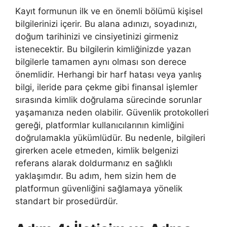
Kayıt formunun ilk ve en önemli bölümü kişisel
bilgilerinizi içerir. Bu alana adınızı, soyadınızı,
doğum tarihinizi ve cinsiyetinizi girmeniz
istenecektir. Bu bilgilerin kimliğinizde yazan
bilgilerle tamamen aynı olması son derece
önemlidir. Herhangi bir harf hatası veya yanlış
bilgi, ileride para çekme gibi finansal işlemler
sırasında kimlik doğrulama sürecinde sorunlar
yaşamanıza neden olabilir. Güvenlik protokolleri
gereği, platformlar kullanıcılarının kimliğini
doğrulamakla yükümlüdür. Bu nedenle, bilgileri
girerken acele etmeden, kimlik belgenizi
referans alarak doldurmanız en sağlıklı
yaklaşımdır. Bu adım, hem sizin hem de
platformun güvenliğini sağlamaya yönelik
standart bir prosedürdür.