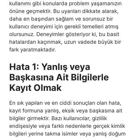
kullanımı gibi konularda problem yaşamanızın
önüne geçmektir. Bu uyarıları dikkate alarak,
daha en başından sağlam ve sorunsuz bir
kullanıcı deneyimi için gerekli temelleri atmış
olursunuz. Deneyimler gösteriyor ki, bu basit
hatalardan kaçınmak, uzun vadede büyük bir
fark yaratmaktadır.
Hata 1: Yanlış veya
Başkasına Ait Bilgilerle
Kayıt Olmak
En sık yapılan ve en ciddi sonuçları olan hata,
kayıt formuna yanlış, eksik veya başkasına ait
bilgiler girmektir. Bazı kullanıcılar, gizlilik
endişesiyle veya farklı nedenlerle gerçek kimlik
bilgileri yerine takma isimler veya yanlış doğum