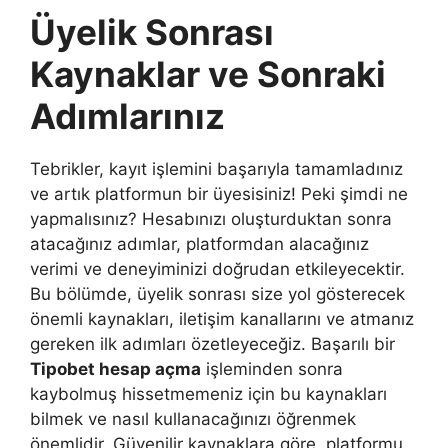
Üyelik Sonrası
Kaynaklar ve Sonraki
Adımlarınız
Tebrikler, kayıt işlemini başarıyla tamamladınız
ve artık platformun bir üyesisiniz! Peki şimdi ne
yapmalısınız? Hesabınızı oluşturduktan sonra
atacağınız adımlar, platformdan alacağınız
verimi ve deneyiminizi doğrudan etkileyecektir.
Bu bölümde, üyelik sonrası size yol gösterecek
önemli kaynakları, iletişim kanallarını ve atmanız
gereken ilk adımları özetleyeceğiz. Başarılı bir
Tipobet hesap açma
işleminden sonra
kaybolmuş hissetmemeniz için bu kaynakları
bilmek ve nasıl kullanacağınızı öğrenmek
önemlidir. Güvenilir kaynaklara göre, platformu