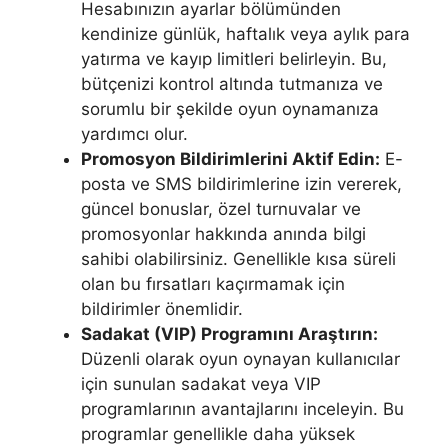
Hesabınızın ayarlar bölümünden
kendinize günlük, haftalık veya aylık para
yatırma ve kayıp limitleri belirleyin. Bu,
bütçenizi kontrol altında tutmanıza ve
sorumlu bir şekilde oyun oynamanıza
yardımcı olur.
Promosyon Bildirimlerini Aktif Edin:
E-
posta ve SMS bildirimlerine izin vererek,
güncel bonuslar, özel turnuvalar ve
promosyonlar hakkında anında bilgi
sahibi olabilirsiniz. Genellikle kısa süreli
olan bu fırsatları kaçırmamak için
bildirimler önemlidir.
Sadakat (VIP) Programını Araştırın:
Düzenli olarak oyun oynayan kullanıcılar
için sunulan sadakat veya VIP
programlarının avantajlarını inceleyin. Bu
programlar genellikle daha yüksek