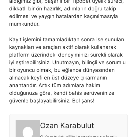
aldığımız gibi, başarılı bir Tipobet üyelik süreci,
dikkatli bir ön hazırlık, adımların doğru takip
edilmesi ve yaygın hatalardan kaçınılmasıyla
mümkündür.
Kayıt işlemini tamamladıktan sonra ise sunulan
kaynakları ve araçları aktif olarak kullanarak
platform üzerindeki deneyiminizi sürekli olarak
iyileştirebilirsiniz. Unutmayın, bilinçli ve sorumlu
bir oyuncu olmak, bu eğlence dünyasından
alınacak keyfi en üst düzeye çıkarmanın
anahtarıdır. Artık tüm adımlara hakim
olduğunuza göre, kendi bahis serüveninize
güvenle başlayabilirsiniz. Bol şans!
Ozan Karabulut
O.Karabulut, dijital pazarlama ve içerik