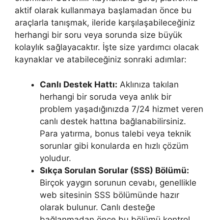
aktif olarak kullanmaya başlamadan önce bu
araçlarla tanışmak, ileride karşılaşabileceğiniz
herhangi bir soru veya sorunda size büyük
kolaylık sağlayacaktır. İşte size yardımcı olacak
kaynaklar ve atabileceğiniz sonraki adımlar:
Canlı Destek Hattı:
Aklınıza takılan
herhangi bir soruda veya anlık bir
problem yaşadığınızda 7/24 hizmet veren
canlı destek hattına bağlanabilirsiniz.
Para yatırma, bonus talebi veya teknik
sorunlar gibi konularda en hızlı çözüm
yoludur.
Sıkça Sorulan Sorular (SSS) Bölümü:
Birçok yaygın sorunun cevabı, genellikle
web sitesinin SSS bölümünde hazır
olarak bulunur. Canlı desteğe
bağlanmadan önce bu bölümü kontrol