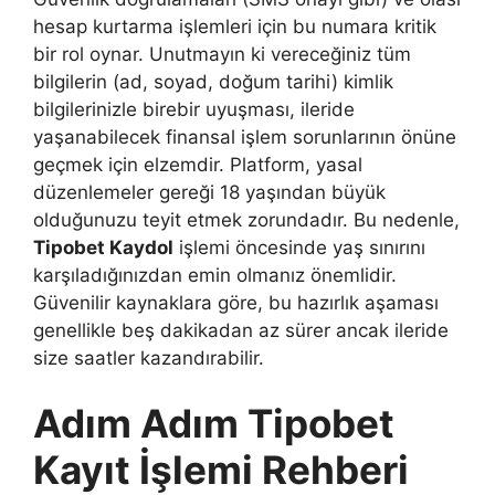
hesap kurtarma işlemleri için bu numara kritik
bir rol oynar. Unutmayın ki vereceğiniz tüm
bilgilerin (ad, soyad, doğum tarihi) kimlik
bilgilerinizle birebir uyuşması, ileride
yaşanabilecek finansal işlem sorunlarının önüne
geçmek için elzemdir. Platform, yasal
düzenlemeler gereği 18 yaşından büyük
olduğunuzu teyit etmek zorundadır. Bu nedenle,
Tipobet Kaydol
işlemi öncesinde yaş sınırını
karşıladığınızdan emin olmanız önemlidir.
Güvenilir kaynaklara göre, bu hazırlık aşaması
genellikle beş dakikadan az sürer ancak ileride
size saatler kazandırabilir.
Adım Adım Tipobet
Kayıt İşlemi Rehberi