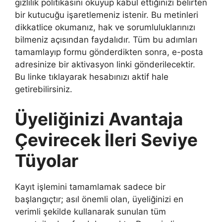
gizlilik politikasını okuyup kabul ettiğinizi belirten
bir kutucuğu işaretlemeniz istenir. Bu metinleri
dikkatlice okumanız, hak ve sorumluluklarınızı
bilmeniz açısından faydalıdır. Tüm bu adımları
tamamlayıp formu gönderdikten sonra, e-posta
adresinize bir aktivasyon linki gönderilecektir.
Bu linke tıklayarak hesabınızı aktif hale
getirebilirsiniz.
Üyeliğinizi Avantaja
Çevirecek İleri Seviye
Tüyolar
Kayıt işlemini tamamlamak sadece bir
başlangıçtır; asıl önemli olan, üyeliğinizi en
verimli şekilde kullanarak sunulan tüm