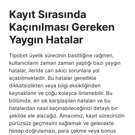
Kayıt Sırasında
Kaçınılması Gereken
Yaygın Hatalar
Tipobet üyelik sürecinin basitliğine rağmen,
kullanıcıların zaman zaman yaptığı bazı yaygın
hatalar, ileride can sıkıcı sorunlara yol
açabilmektedir. Bu hatalar genellikle
dikkatsizlikten veya bilgi eksikliğinden
kaynaklanır ve çoğu kolayca önlenebilir. Bu
bölümde, en sık karşılaşılan hataları ve bu
hatalardan nasıl kaçınabileceğinizi detaylı bir
şekilde ele alacağız. Amacımız, kayıt sürecinizin
pürüzsüz geçmesini sağlamak ve gelecekte
hesap doğrulaması, para çekme veya bonus