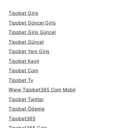
Tipobet Giriş
Tipobet Güncel Giriş
Tipobet Giriş Güncel
Tipobet Güncel
Tipobet Yeni Giriş
Tipobet Kayıt
Tipobet Com
Tipobet Tv
Www Tipobet365 Com Mobil
Tipobet Twitter
Tipobet Ödeme
Tipobet365