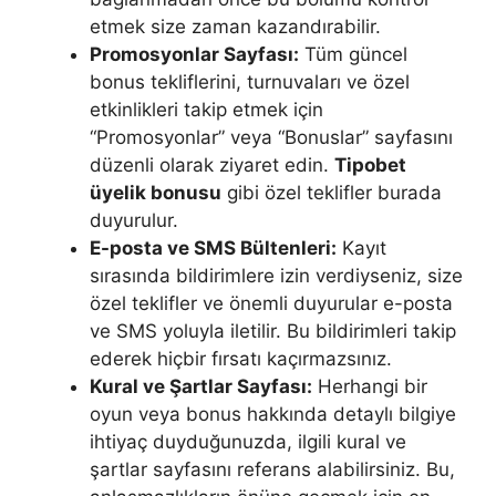
etmek size zaman kazandırabilir.
Promosyonlar Sayfası:
Tüm güncel
bonus tekliflerini, turnuvaları ve özel
etkinlikleri takip etmek için
“Promosyonlar” veya “Bonuslar” sayfasını
düzenli olarak ziyaret edin.
Tipobet
üyelik bonusu
gibi özel teklifler burada
duyurulur.
E-posta ve SMS Bültenleri:
Kayıt
sırasında bildirimlere izin verdiyseniz, size
özel teklifler ve önemli duyurular e-posta
ve SMS yoluyla iletilir. Bu bildirimleri takip
ederek hiçbir fırsatı kaçırmazsınız.
Kural ve Şartlar Sayfası:
Herhangi bir
oyun veya bonus hakkında detaylı bilgiye
ihtiyaç duyduğunuzda, ilgili kural ve
şartlar sayfasını referans alabilirsiniz. Bu,