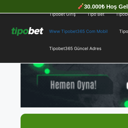
İçeriğe
30.000₺ Hoş Ge
atla
Tipobet Giriş
Tipo Bet
Tipob
Www Tipobet365 Com Mobil
Tip
Tipobet365 Güncel Adres