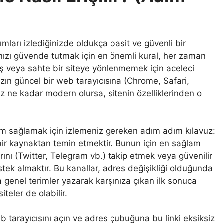
arı izlediğinizde oldukça basit ve güvenli bir
nızı güvende tutmak için en önemli kural, her zaman
ış veya sahte bir siteye yönlenmemek için aceleci
zın güncel bir web tarayıcısına (Chrome, Safari,
z ne kadar modern olursa, sitenin özelliklerinden o
im sağlamak için izlemeniz gereken adım adım kılavuz:
ir bir kaynaktan temin etmektir. Bunun için en sağlam
nı (Twitter, Telegram vb.) takip etmek veya güvenilir
tek almaktır. Bu kanallar, adres değişikliği olduğunda
a genel terimler yazarak karşınıza çıkan ilk sonuca
teler de olabilir.
 tarayıcısını açın ve adres çubuğuna bu linki eksiksiz