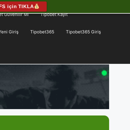
S için TIKLA
t Güvenilir Mi
Tipobet Kayıt
eni Giriş
Tipobet365
Tipobet365 Giriş