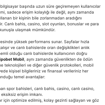
 bilgisayar başında uzun süre geçiremeyen kullanıcılar
i, sadece erişim kolaylığı ile değil, aynı zamanda
ullanan bir kişinin bile zorlanmadan aradığını
. Canlı bahis, casino, slot oyunları, bonuslar ve para
dokunuşla ulaşmak mümkündür.
ayesinde yüksek performans sunar. Sayfalar hızla
lışır ve canlı bahislerde oran değişiklikleri anlık
önemli olduğu canlı bahislerde kullanıcının doğru
ipobet Mobil
, aynı zamanda güvenlikten de ödün
teknolojileri ve diğer güvenlik protokolleri, mobil
e kişisel bilgileriniz ve finansal verileriniz her
unduğu temel avantajlar:
spor bahisleri, canlı bahis, casino, canlı casino,
 eksiksiz erişim imkanı.
 için optimize edilmiş, kolay gezinti sağlayan ve göz