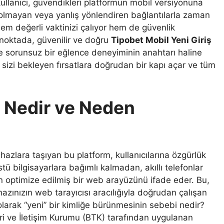
kullanıcı, güvendikleri platformun mobil versiyonuna
olmayan veya yanlış yönlendiren bağlantılarla zaman
em değerli vaktinizi çalıyor hem de güvenlik
u noktada, güvenilir ve doğru
Tipobet Mobil Yeni Giriş
ve sorunsuz bir eğlence deneyiminin anahtarı haline
 sizi bekleyen fırsatlara doğrudan bir kapı açar ve tüm
ş Nedir ve Neden
hazlara taşıyan bu platform, kullanıcılarına özgürlük
ü bilgisayarlara bağımlı kalmadan, akıllı telefonlar
n optimize edilmiş bir web arayüzünü ifade eder. Bu,
zınızın web tarayıcısı aracılığıyla doğrudan çalışan
i olarak “yeni” bir kimliğe bürünmesinin sebebi nedir?
eri ve İletişim Kurumu (BTK) tarafından uygulanan