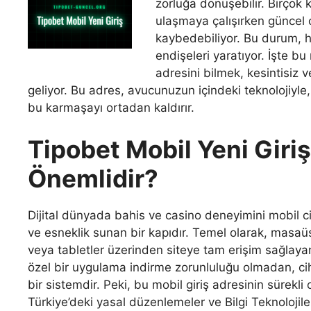
zorluğa dönüşebilir. Birçok 
ulaşmaya çalışırken güncel 
kaybedebiliyor. Bu durum, h
endişeleri yaratıyor. İşte b
adresini bilmek, kesintisiz 
geliyor. Bu adres, avucunuzun içindeki teknolojiyle,
bu karmaşayı ortadan kaldırır.
Tipobet Mobil Yeni Giri
Önemlidir?
Dijital dünyada bahis ve casino deneyimini mobil ci
ve esneklik sunan bir kapıdır. Temel olarak, masaüst
veya tabletler üzerinden siteye tam erişim sağlaya
özel bir uygulama indirme zorunluluğu olmadan, ciha
bir sistemdir. Peki, bu mobil giriş adresinin sürekl
Türkiye’deki yasal düzenlemeler ve Bilgi Teknolojil