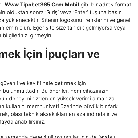
n,
Www Tipobet365 Com Mobil
gibi bir adres formatı
min olduktan sonra ‘Giriş’ veya ‘Enter’ tuşuna basın.
a yüklenecektir. Sitenin logosunu, renklerini ve genel
 emin olun. Eğer site size tanıdık gelmiyorsa veya
 bilgilerinizi girmeyin.
mek İçin İpuçları ve
üvenli ve keyifli hale getirmek için
er bulunmaktadır. Bu öneriler, hem cihazınızın
yun deneyiminizden en yüksek verimi almanıza
ın kullanıcı memnuniyeti üzerinde büyük bir fark
rek, olası teknik aksaklıkları en aza indirebilir ve
aydalanabilirsiniz.
 aynı zamanda deneyimli oyuncular için de faydalı