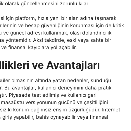
k olarak güncellenmesini zorunlu kılar.
si için platform, hızla yeni bir alan adına taşınarak
lerinin ve hesap güvenliğinin korunması için de kritik
 ve güncel adresi kullanmak, olası dolandırıcılık
nma yöntemidir. Aksi takdirde, eski veya sahte bir
r ve finansal kayıplara yol açabilir.
ikleri ve Avantajları
püler olmasının altında yatan nedenler, sunduğu
r. Bu avantajlar, kullanıcı deneyimini daha pratik,
ştır. Piyasada test edilmiş ve kullanıcı geri
z, masaüstü versiyonunun gücünü ve çeşitliliğini
esiz ki konum bağımsız erişim özgürlüğüdür. İnternet
giriş yapabilir, bahis oynayabilir veya finansal