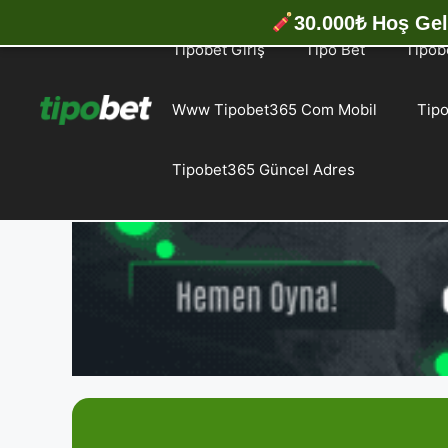
İçeriğe
30.000₺ Hoş Ge
atla
Tipobet Giriş
Tipo Bet
Tipob
Www Tipobet365 Com Mobil
Tip
Tipobet365 Güncel Adres