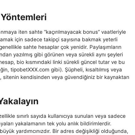
Yöntemleri
vranmaya iten sahte “kaçırılmayacak bonus” vaatleriyle
lamak için sadece takipçi sayısına bakmak yeterli
genellikle sahte hesaplar çok yenidir. Paylaşımların
ından yazılmış gibi görünen veya sürekli aynı şeyleri
sap, bio kısmındaki linki sürekli güncel tutar ve bu
eğin, tipobetXXX.com gibi). Şüpheli, kısaltılmış veya
m, sitenin kendisinden veya güvendiğiniz bir kaynaktan
 Yakalayın
likle sınırlı sayıda kullanıcıya sunulan veya sadece
yaları yakalamanın tek yolu anlık bildirimlerdir.
n büyük yardımcınızdır. Bir adres değişikliği olduğunda,