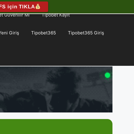
S için TIKLA
t Güvenilir Mi
Tipobet Kayıt
eni Giriş
Tipobet365
Tipobet365 Giriş