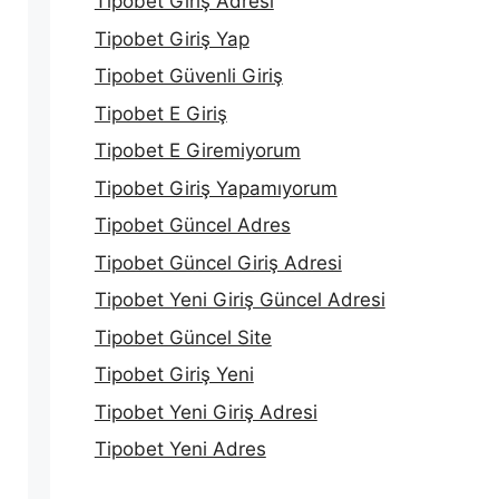
Tipobet Giriş Adresi
Tipobet Giriş Yap
Tipobet Güvenli Giriş
Tipobet E Giriş
Tipobet E Giremiyorum
Tipobet Giriş Yapamıyorum
Tipobet Güncel Adres
Tipobet Güncel Giriş Adresi
Tipobet Yeni Giriş Güncel Adresi
Tipobet Güncel Site
Tipobet Giriş Yeni
Tipobet Yeni Giriş Adresi
Tipobet Yeni Adres