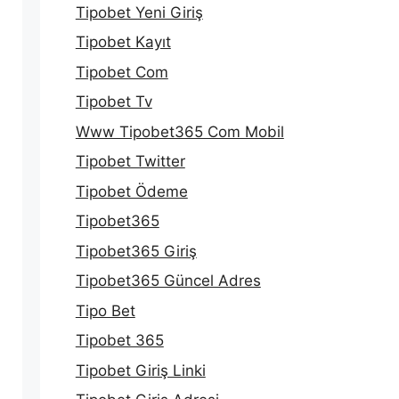
Tipobet Yeni Giriş
Tipobet Kayıt
Tipobet Com
Tipobet Tv
Www Tipobet365 Com Mobil
Tipobet Twitter
Tipobet Ödeme
Tipobet365
Tipobet365 Giriş
Tipobet365 Güncel Adres
Tipo Bet
Tipobet 365
Tipobet Giriş Linki