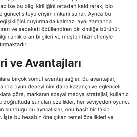
 ise bu bilgi kirliliğini ortadan kaldırarak, bio
 ve güncel siteye erişim imkanı sunar. Ayrıca bu
değişikliğini duyurmakla kalmaz, aynı zamanda
tıran ve sadakati ödüllendiren bir kimliğe bürünür.
ili anlık oran bilgileri ve müşteri hizmetleriyle
tırmaktadır.
i ve Avantajları
lara birçok somut avantaj sağlar. Bu avantajlar,
zamanda oyun deneyimini daha kazançlı ve eğlenceli
naklara göre, markanın sosyal medya stratejisi, kullanıcı
 doğrultuda sunulan özellikler, her seviyeden oyuncu
mun sunduğu bu ayrıcalıklar, onu basit bir takip
. İşte bu hesabın öne çıkan temel özellikleri ve