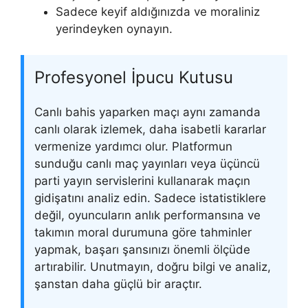
Sadece keyif aldığınızda ve moraliniz
yerindeyken oynayın.
Profesyonel İpucu Kutusu
Canlı bahis yaparken maçı aynı zamanda
canlı olarak izlemek, daha isabetli kararlar
vermenize yardımcı olur. Platformun
sunduğu canlı maç yayınları veya üçüncü
parti yayın servislerini kullanarak maçın
gidişatını analiz edin. Sadece istatistiklere
değil, oyuncuların anlık performansına ve
takımın moral durumuna göre tahminler
yapmak, başarı şansınızı önemli ölçüde
artırabilir. Unutmayın, doğru bilgi ve analiz,
şanstan daha güçlü bir araçtır.