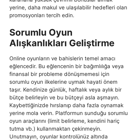
yerine, daha makul ve ulaşılabilir hedefleri olan
promosyonları tercih edin.
Sorumlu Oyun
Alışkanlıkları Geliştirme
Online oyunların ve bahislerin temel amacı
eğlencedir. Bu eğlencenin bir bağımlılığa veya
finansal bir probleme dönüşmemesi için
sorumlu oyun ilkelerine uymak hayati önem
taşır. Kendinize günlük, haftalık veya aylık bir
bütçe belirleyin ve bu bütçeyi asla aşmayın.
Kaybettiğinizde hırslanıp daha fazla oynamak
yerine mola verin. Platformun sunduğu sorumlu
oyun araçlarını (limit belirleme, kendini hariç
tutma vb.) kullanmaktan çekinmeyin.
Unutmayın, oyunlar kontrolünüz altında