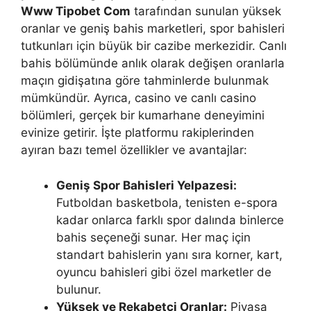
Www Tipobet Com
tarafından sunulan yüksek
oranlar ve geniş bahis marketleri, spor bahisleri
tutkunları için büyük bir cazibe merkezidir. Canlı
bahis bölümünde anlık olarak değişen oranlarla
maçın gidişatına göre tahminlerde bulunmak
mümkündür. Ayrıca, casino ve canlı casino
bölümleri, gerçek bir kumarhane deneyimini
evinize getirir. İşte platformu rakiplerinden
ayıran bazı temel özellikler ve avantajlar:
Geniş Spor Bahisleri Yelpazesi:
Futboldan basketbola, tenisten e-spora
kadar onlarca farklı spor dalında binlerce
bahis seçeneği sunar. Her maç için
standart bahislerin yanı sıra korner, kart,
oyuncu bahisleri gibi özel marketler de
bulunur.
Yüksek ve Rekabetçi Oranlar:
Piyasa