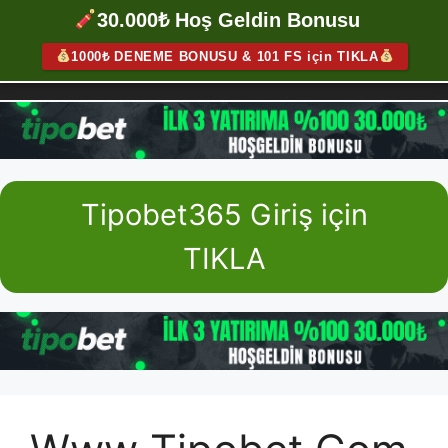
İçeriğe
30.000₺ Hoş Geldin Bonusu
atla
Menü
1000₺ DENEME BONUSU & 101 FS için TIKLA
Tipobet365 Giriş için
TIKLA