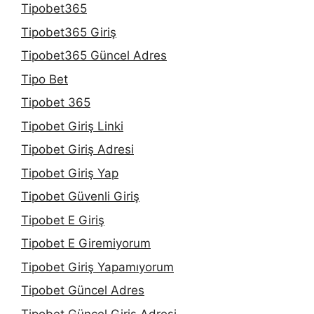
Tipobet365
Tipobet365 Giriş
Tipobet365 Güncel Adres
Tipo Bet
Tipobet 365
Tipobet Giriş Linki
Tipobet Giriş Adresi
Tipobet Giriş Yap
Tipobet Güvenli Giriş
Tipobet E Giriş
Tipobet E Giremiyorum
Tipobet Giriş Yapamıyorum
Tipobet Güncel Adres
Tipobet Güncel Giriş Adresi