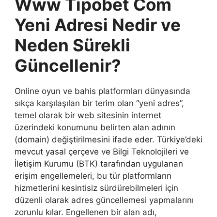
Www Tipobet Com
Yeni Adresi Nedir ve
Neden Sürekli
Güncellenir?
Online oyun ve bahis platformları dünyasında
sıkça karşılaşılan bir terim olan “yeni adres”,
temel olarak bir web sitesinin internet
üzerindeki konumunu belirten alan adının
(domain) değiştirilmesini ifade eder. Türkiye’deki
mevcut yasal çerçeve ve Bilgi Teknolojileri ve
İletişim Kurumu (BTK) tarafından uygulanan
erişim engellemeleri, bu tür platformların
hizmetlerini kesintisiz sürdürebilmeleri için
düzenli olarak adres güncellemesi yapmalarını
zorunlu kılar. Engellenen bir alan adı,