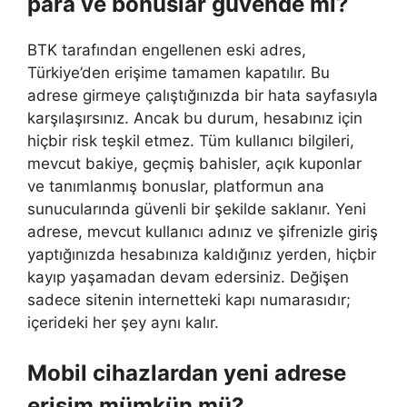
para ve bonuslar güvende mi?
BTK tarafından engellenen eski adres,
Türkiye’den erişime tamamen kapatılır. Bu
adrese girmeye çalıştığınızda bir hata sayfasıyla
karşılaşırsınız. Ancak bu durum, hesabınız için
hiçbir risk teşkil etmez. Tüm kullanıcı bilgileri,
mevcut bakiye, geçmiş bahisler, açık kuponlar
ve tanımlanmış bonuslar, platformun ana
sunucularında güvenli bir şekilde saklanır. Yeni
adrese, mevcut kullanıcı adınız ve şifrenizle giriş
yaptığınızda hesabınıza kaldığınız yerden, hiçbir
kayıp yaşamadan devam edersiniz. Değişen
sadece sitenin internetteki kapı numarasıdır;
içerideki her şey aynı kalır.
Mobil cihazlardan yeni adrese
erişim mümkün mü?