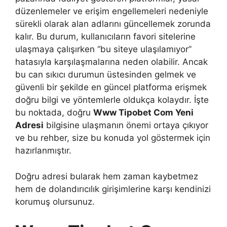
düzenlemeler ve erişim engellemeleri nedeniyle
sürekli olarak alan adlarını güncellemek zorunda
kalır. Bu durum, kullanıcıların favori sitelerine
ulaşmaya çalışırken “bu siteye ulaşılamıyor”
hatasıyla karşılaşmalarına neden olabilir. Ancak
bu can sıkıcı durumun üstesinden gelmek ve
güvenli bir şekilde en güncel platforma erişmek
doğru bilgi ve yöntemlerle oldukça kolaydır. İşte
bu noktada, doğru
Www Tipobet Com Yeni
Adresi
bilgisine ulaşmanın önemi ortaya çıkıyor
ve bu rehber, size bu konuda yol göstermek için
hazırlanmıştır.
Doğru adresi bularak hem zaman kaybetmez
hem de dolandırıcılık girişimlerine karşı kendinizi
korumuş olursunuz.