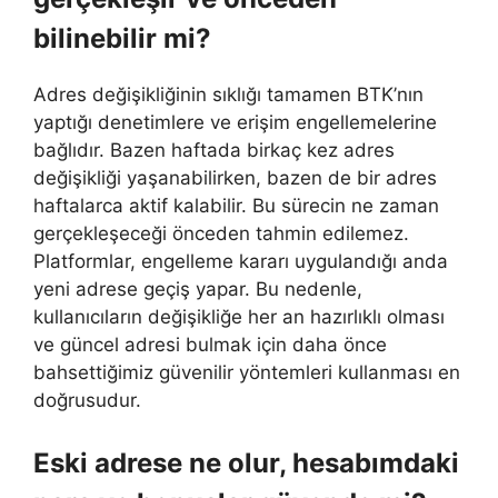
bilinebilir mi?
Adres değişikliğinin sıklığı tamamen BTK’nın
yaptığı denetimlere ve erişim engellemelerine
bağlıdır. Bazen haftada birkaç kez adres
değişikliği yaşanabilirken, bazen de bir adres
haftalarca aktif kalabilir. Bu sürecin ne zaman
gerçekleşeceği önceden tahmin edilemez.
Platformlar, engelleme kararı uygulandığı anda
yeni adrese geçiş yapar. Bu nedenle,
kullanıcıların değişikliğe her an hazırlıklı olması
ve güncel adresi bulmak için daha önce
bahsettiğimiz güvenilir yöntemleri kullanması en
doğrusudur.
Eski adrese ne olur, hesabımdaki