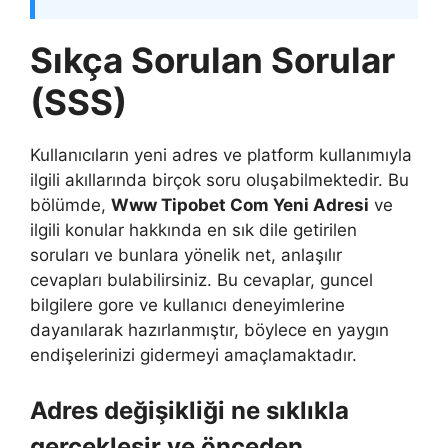
Sıkça Sorulan Sorular
(SSS)
Kullanıcıların yeni adres ve platform kullanımıyla
ilgili akıllarında birçok soru oluşabilmektedir. Bu
bölümde,
Www Tipobet Com Yeni Adresi
ve
ilgili konular hakkında en sık dile getirilen
soruları ve bunlara yönelik net, anlaşılır
cevapları bulabilirsiniz. Bu cevaplar, guncel
bilgilere gore ve kullanıcı deneyimlerine
dayanılarak hazırlanmıştır, böylece en yaygın
endişelerinizi gidermeyi amaçlamaktadır.
Adres değişikliği ne sıklıkla
gerçekleşir ve önceden