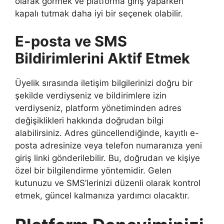
olarak görmek ve platforma giriş yaparken
kapalı tutmak daha iyi bir seçenek olabilir.
E-posta ve SMS
Bildirimlerini Aktif Etmek
Üyelik sırasında iletişim bilgilerinizi doğru bir
şekilde verdiyseniz ve bildirimlere izin
verdiyseniz, platform yönetiminden adres
değişiklikleri hakkında doğrudan bilgi
alabilirsiniz. Adres güncellendiğinde, kayıtlı e-
posta adresinize veya telefon numaranıza yeni
giriş linki gönderilebilir. Bu, doğrudan ve kişiye
özel bir bilgilendirme yöntemidir. Gelen
kutunuzu ve SMS’lerinizi düzenli olarak kontrol
etmek, güncel kalmanıza yardımcı olacaktır.