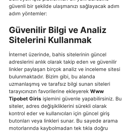
güvenli bir şekilde ulaşmanızı sağlayacak adım
adım yöntemler:
Güvenilir Bilgi ve Analiz
Sitelerini Kullanmak
İnternet üzerinde, bahis sitelerinin güncel
adreslerini anlık olarak takip eden ve güvenilir
linkler paylaşan birçok analiz ve inceleme sitesi
bulunmaktadır. Bizim gibi, bu alanda
uzmanlaşmış ve tarafsız bilgi sunan siteleri
tarayıcınızın favorilerine ekleyerek
Www
Tipobet Giris
işlemini güvenle yapabilirsiniz. Bu
siteler, adres değişikliklerini sürekli olarak
kontrol eder ve kullanıcıları için güncel giriş
butonları veya linkleri sunar. Bu sayede arama
motorlarında kaybolmadan tek tıkla doğru