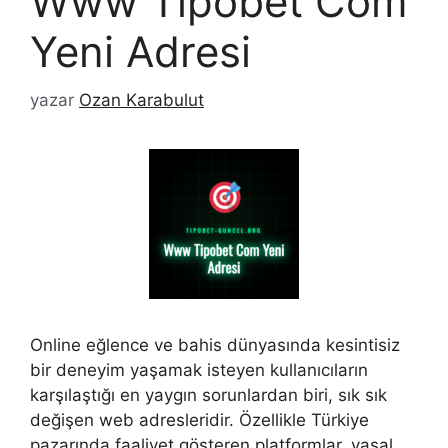
Www Tipobet Com
Yeni Adresi
yazar
Ozan Karabulut
Online eğlence ve bahis dünyasında kesintisiz
bir deneyim yaşamak isteyen kullanıcıların
karşılaştığı en yaygın sorunlardan biri, sık sık
değişen web adresleridir. Özellikle Türkiye
pazarında faaliyet gösteren platformlar, yasal