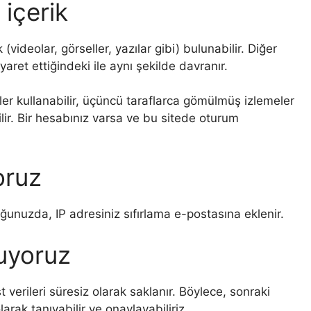
 içerik
(videolar, görseller, yazılar gibi) bulunabilir. Diğer
iyaret ettiğindeki ile aynı şekilde davranır.
ezler kullanabilir, üçüncü taraflarca gömülmüş izlemeler
bilir. Bir hesabınız varsa ve bu sitede oturum
oruz
ğunuzda, IP adresiniz sıfırlama e-postasına eklenir.
tuyoruz
verileri süresiz olarak saklanır. Böylece, sonraki
arak tanıyabilir ve onaylayabiliriz.