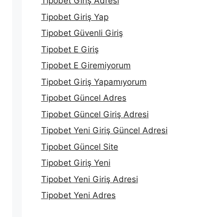
Tipobet Giriş Adresi
Tipobet Giriş Yap
Tipobet Güvenli Giriş
Tipobet E Giriş
Tipobet E Giremiyorum
Tipobet Giriş Yapamıyorum
Tipobet Güncel Adres
Tipobet Güncel Giriş Adresi
Tipobet Yeni Giriş Güncel Adresi
Tipobet Güncel Site
Tipobet Giriş Yeni
Tipobet Yeni Giriş Adresi
Tipobet Yeni Adres