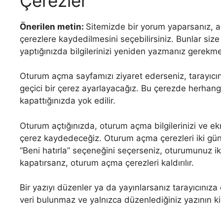
Çerezler
Önerilen metin:
Sitemizde bir yorum yaparsanız, ad
çerezlere kaydedilmesini seçebilirsiniz. Bunlar siz
yaptığınızda bilgilerinizi yeniden yazmanız gerekmez
Oturum açma sayfamızı ziyaret ederseniz, tarayıcını
geçici bir çerez ayarlayacağız. Bu çerezde herhangi 
kapattığınızda yok edilir.
Oturum açtığınızda, oturum açma bilgilerinizi ve e
çerez kaydedeceğiz. Oturum açma çerezleri iki gün v
“Beni hatırla” seçeneğini seçerseniz, oturumunuz i
kapatırsanz, oturum açma çerezleri kaldırılır.
Bir yazıyı düzenler ya da yayınlarsanız tarayıcınıza 
veri bulunmaz ve yalnızca düzenlediğiniz yazının k