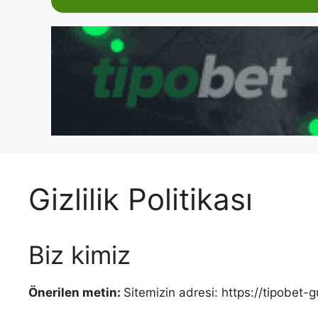
Gizlilik Politikası
Biz kimiz
Önerilen metin:
Sitemizin adresi: https://tipobet-g