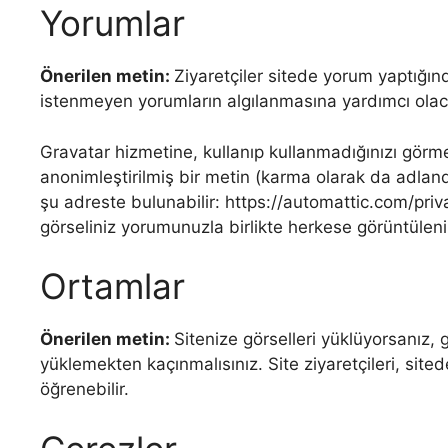
Yorumlar
Önerilen metin:
Ziyaretçiler sitede yorum yaptığı
istenmeyen yorumların algılanmasına yardımcı olacak 
Gravatar hizmetine, kullanıp kullanmadığınızı görm
anonimleştirilmiş bir metin (karma olarak da adlandırı
şu adreste bulunabilir: https://automattic.com/pr
görseliniz yorumunuzla birlikte herkese görüntüleni
Ortamlar
Önerilen metin:
Sitenize görselleri yüklüyorsanız
yüklemekten kaçınmalısınız. Site ziyaretçileri, sitede
öğrenebilir.